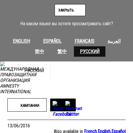
Перейти
к
ЗАКРЫТЬ
содержимому
На каком языке вы хотите просматривать сайт?
ENGLISH
ESPAÑOL
FRANÇAIS
العربية
简中
繁中
РУССКИЙ
РУССКИЙ
КАМПАНИИ
13/06/2016
Also available in
French
,
English
,
Español