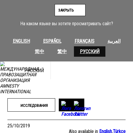
Перейти
к
ЗАКРЫТЬ
содержимому
На каком языке вы хотите просматривать сайт?
ENGLISH
ESPAÑOL
FRANÇAIS
العربية
简中
繁中
РУССКИЙ
РУССКИЙ
ИССЛЕДОВАНИЯ
25/10/2019
Also available in
English
,
Türkçe