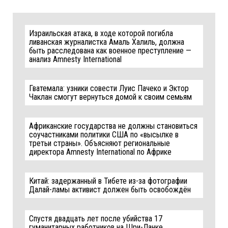
Израильская атака, в ходе которой погибла
ливанская журналистка Амаль Халиль, должна
быть расследована как военное преступление —
анализ Amnesty International
Гватемала: узники совести Луис Пачеко и Эктор
Чаклан смогут вернуться домой к своим семьям
Африканские государства не должны становиться
соучастниками политики США по «высылке в
третьи страны». Объясняют региональные
директора Amnesty International по Африке
Китай: задержанный в Тибете из-за фотографии
Далай-ламы активист должен быть освобождён
Спустя двадцать лет после убийства 17
гуманитарных работников на Шри-Ланке