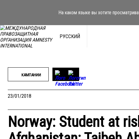
Перейти
к
На каком языке вы хотите просматрива
содержимому
РУССКИЙ
КАМПАНИИ
23/01/2018
Norway: Student at ris
Afghanistan: Taibeh A