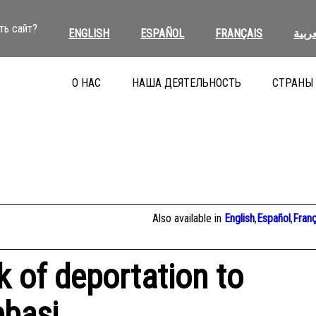
ть сайт?
ENGLISH
ESPAÑOL
FRANÇAIS
عربية
О НАС
НАША ДЕЯТЕЛЬНОСТЬ
СТРАНЫ
Also available in
English
,
Español
,
Franç
k of deportation to
bbasi