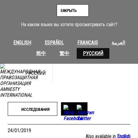
Перейти
к
ЗАКРЫТЬ
содержимому
На каком языке вы хотите просматривать сайт?
ENGLISH
ESPAÑOL
FRANÇAIS
العربية
简中
繁中
РУССКИЙ
РУССКИЙ
ИССЛЕДОВАНИЯ
24/01/2019
Also available in
English