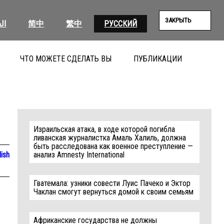
ЗАКРЫТЬ
ال
简中
繁中
РУССКИЙ
ЧТО МОЖЕТЕ СДЕЛАТЬ ВЫ
ПУБЛИКАЦИИ
ПОИС
Израильская атака, в ходе которой погибла
ливанская журналистка Амаль Халиль, должна
быть расследована как военное преступление —
lish
анализ Amnesty International
Гватемала: узники совести Луис Пачеко и Эктор
Чаклан смогут вернуться домой к своим семьям
Африканские государства не должны