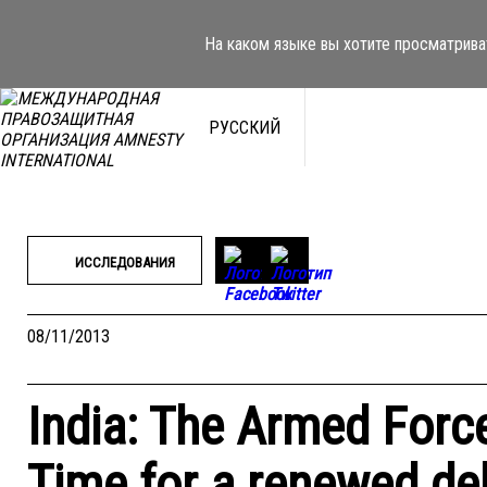
Перейти
к
На каком языке вы хотите просматрива
содержимому
РУССКИЙ
ИССЛЕДОВАНИЯ
08/11/2013
India: The Armed Forc
Time for a renewed de