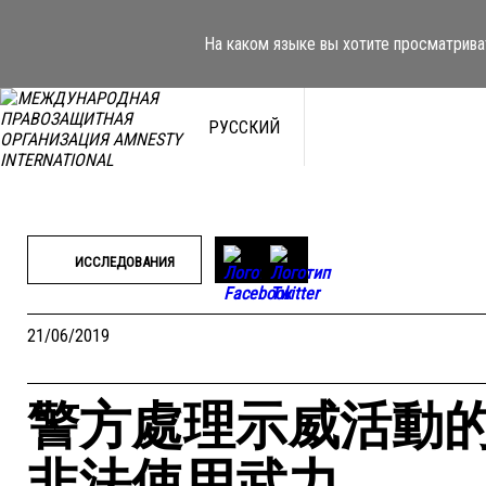
Перейти
к
На каком языке вы хотите просматрива
содержимому
РУССКИЙ
ИССЛЕДОВАНИЯ
21/06/2019
警方處理示威活動
非法使用武力