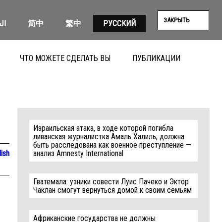
ЗАКРЫТЬ
ال
简中
繁中
РУССКИЙ
ЧТО МОЖЕТЕ СДЕЛАТЬ ВЫ
ПУБЛИКАЦИИ
ПОИС
Израильская атака, в ходе которой погибла
ливанская журналистка Амаль Халиль, должна
быть расследована как военное преступление —
lish
анализ Amnesty International
Гватемала: узники совести Луис Пачеко и Эктор
Чаклан смогут вернуться домой к своим семьям
Африканские государства не должны