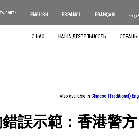
ть сайт?
ENGLISH
ESPAÑOL
FRANÇAIS
عربية
О НАС
НАША ДЕЯТЕЛЬНОСТЬ
СТРАНЫ
Also available in
Chinese (Traditional)
,
Eng
的錯誤示範：香港警方