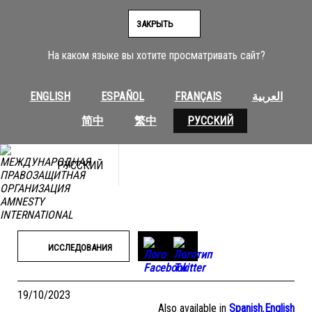
Перейти
к
ЗАКРЫТЬ
содержимому
На каком языке вы хотите просматривать сайт?
ENGLISH
ESPAÑOL
FRANÇAIS
العربية
简中
繁中
РУССКИЙ
РУССКИЙ
ИССЛЕДОВАНИЯ
19/10/2023
Also available in
Spanish
,
English