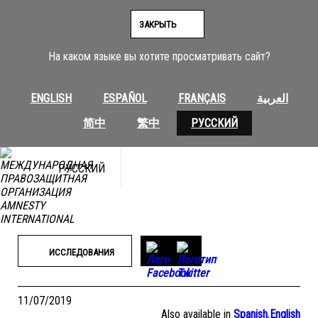
Перейти
к
ЗАКРЫТЬ
содержимому
На каком языке вы хотите просматривать сайт?
ENGLISH
ESPAÑOL
FRANÇAIS
العربية
简中
繁中
РУССКИЙ
РУССКИЙ
ИССЛЕДОВАНИЯ
11/07/2019
Also available in
Spanish
,
English