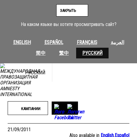
Перейти
к
ЗАКРЫТЬ
содержимому
На каком языке вы хотите просматривать сайт?
ENGLISH
ESPAÑOL
FRANÇAIS
العربية
简中
繁中
РУССКИЙ
РУССКИЙ
КАМПАНИИ
21/09/2011
Also available in
English
,
Español