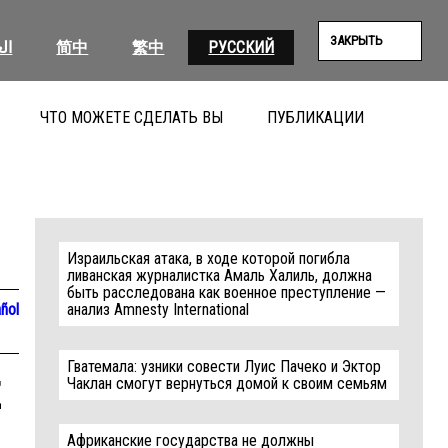
ЗАКРЫТЬ
ال
简中
繁中
РУССКИЙ
ЧТО МОЖЕТЕ СДЕЛАТЬ ВЫ
ПУБЛИКАЦИИ
ПОИС
Израильская атака, в ходе которой погибла
ливанская журналистка Амаль Халиль, должна
быть расследована как военное преступление —
ñol
анализ Amnesty International
Гватемала: узники совести Луис Пачеко и Эктор
z
Чаклан смогут вернуться домой к своим семьям
Африканские государства не должны