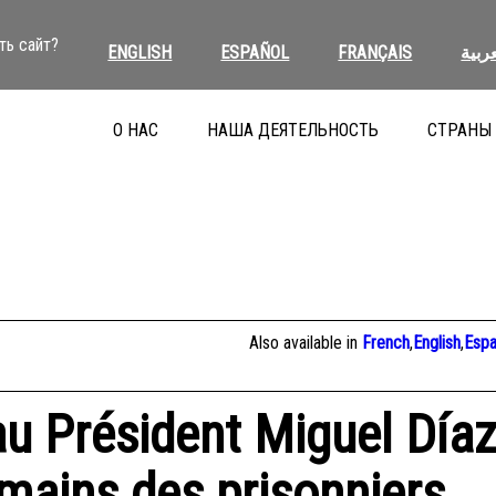
ть сайт?
ENGLISH
ESPAÑOL
FRANÇAIS
عربية
О НАС
НАША ДЕЯТЕЛЬНОСТЬ
СТРАНЫ
Also available in
French
,
English
,
Espa
au Président Miguel Día
umains des prisonniers