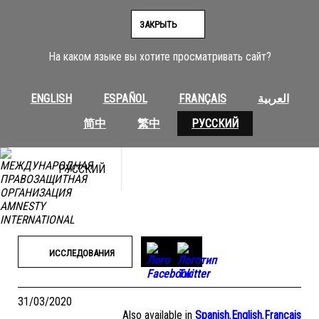
Перейти
к
ЗАКРЫТЬ
содержимому
На каком языке вы хотите просматривать сайт?
ENGLISH
ESPAÑOL
FRANÇAIS
العربية
简中
繁中
РУССКИЙ
РУССКИЙ
ИССЛЕДОВАНИЯ
31/03/2020
Also available in
Spanish
,
English
,
Français