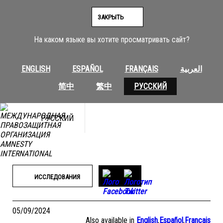
Перейти
к
ЗАКРЫТЬ
содержимому
На каком языке вы хотите просматривать сайт?
ENGLISH
ESPAÑOL
FRANÇAIS
العربية
简中
繁中
РУССКИЙ
РУССКИЙ
ИССЛЕДОВАНИЯ
05/09/2024
Also available in
English
,
Español
,
Français