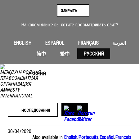
Перейти
к
ЗАКРЫТЬ
содержимому
На каком языке вы хотите просматривать сайт?
ENGLISH
ESPAÑOL
FRANÇAIS
العربية
简中
繁中
РУССКИЙ
РУССКИЙ
ИССЛЕДОВАНИЯ
30/04/2020
Also available in
English
,
Português
,
Español
,
Français