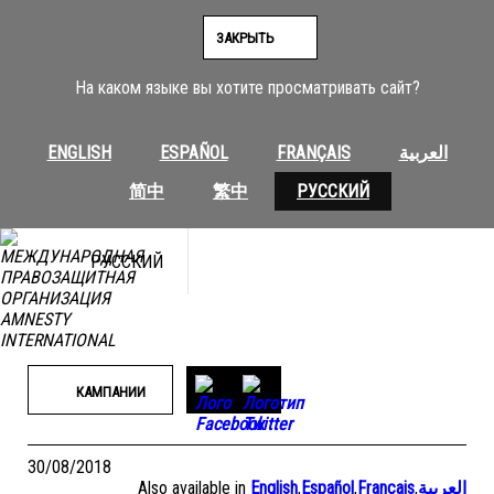
Перейти
к
ЗАКРЫТЬ
содержимому
На каком языке вы хотите просматривать сайт?
ENGLISH
ESPAÑOL
FRANÇAIS
العربية
简中
繁中
РУССКИЙ
РУССКИЙ
КАМПАНИИ
30/08/2018
Also available in
English
,
Español
,
Français
,
العربية