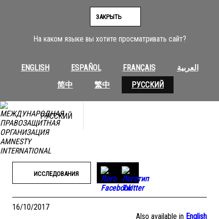
Перейти
к
ЗАКРЫТЬ
содержимому
На каком языке вы хотите просматривать сайт?
ENGLISH
ESPAÑOL
FRANÇAIS
العربية
简中
繁中
РУССКИЙ
РУССКИЙ
ИССЛЕДОВАНИЯ
16/10/2017
Also available in
English