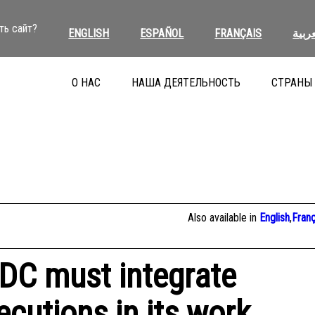
ть сайт?
ENGLISH
ESPAÑOL
FRANÇAIS
عربية
О НАС
НАША ДЕЯТЕЛЬНОСТЬ
СТРАНЫ
Also available in
English
,
Franç
DC must integrate
ecutions in its work