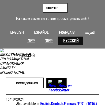
Перейти
к
ЗАКРЫТЬ
содержимому
На каком языке вы хотите просматривать сайт?
ENGLISH
ESPAÑOL
FRANÇAIS
العربية
简中
繁中
РУССКИЙ
РУССКИЙ
ИССЛЕДОВАНИЯ
15/10/2024
Also available in
English
,
Deutsch
,
Français
,
中文（简体）