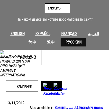
Перейти
к
ЗАКРЫТЬ
содержимому
На каком языке вы хотите просматривать сайт?
ENGLISH
ESPAÑOL
FRANÇAIS
العربية
简中
繁中
РУССКИЙ
РУССКИЙ
КАМПАНИИ
13/11/2019
Also available in
Spanish
,
فارسی
,
English
,
Français