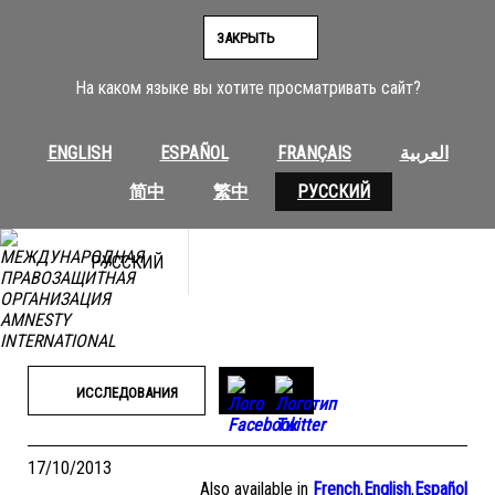
Перейти
к
ЗАКРЫТЬ
содержимому
На каком языке вы хотите просматривать сайт?
ENGLISH
ESPAÑOL
FRANÇAIS
العربية
简中
繁中
РУССКИЙ
РУССКИЙ
ИССЛЕДОВАНИЯ
17/10/2013
Also available in
French
,
English
,
Español