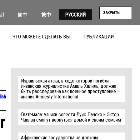
ЗАКРЫТЬ
ال
简中
繁中
РУССКИЙ
ЧТО МОЖЕТЕ СДЕЛАТЬ ВЫ
ПУБЛИКАЦИИ
ПОИС
Израильская атака, в ходе которой погибла
ливанская журналистка Амаль Халиль, должна
быть расследована как военное преступление —
lish
анализ Amnesty International
Гватемала: узники совести Луис Пачеко и Эктор
r
Чаклан смогут вернуться домой к своим семьям
Африканские государства не должны