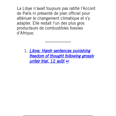
La Libye n’avait toujours pas ratifié l’Accord
de Paris ni présenté de plan officiel pour
atténuer le changement climatique et s’y
adapter. Elle restait l’un des plus gros
producteurs de combustibles fossiles
d’Afrique.
Libya: Harsh sentences punishing
freedom of thought following grossly
unfair trial,
12 août
↩︎
TÉLÉCHARGEZ LE
RAPPORT 2025/26
D’AMNESTY
INTERNATIONAL