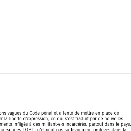
ou les conflits territoriaux. Les frontières apparaissant sur
ions vagues du Code pénal et a tenté de mettre en place de
r la liberté d’expression, ce qui s’est traduit par de nouvelles
ements infligés à des militant·e·s incarcérés, partout dans le pays
 personnes LGBTI n’étaient pas suffisamment protégés dans la