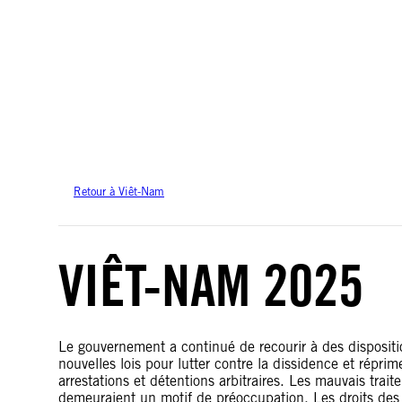
Amnesty International ne prend pas position sur les questions de souveraineté 
cette carte sont basées sur les données géospatiales des Nations unies.
Retour à Viêt-Nam
VIÊT-NAM 2025
Le gouvernement a continué de recourir à des disposit
nouvelles lois pour lutter contre la dissidence et réprime
arrestations et détentions arbitraires. Les mauvais trait
demeuraient un motif de préoccupation. Les droits des