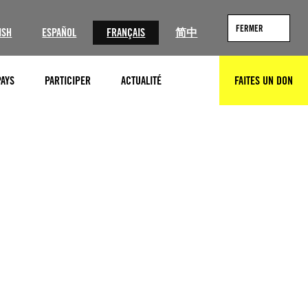
FERMER
ISH
ESPAÑOL
FRANÇAIS
简中
PAYS
PARTICIPER
ACTUALITÉ
FAITES UN DON
RECHERCHER