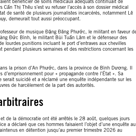
vaient bénéficier de soins médicaux adéquats continuait de
rs Cấn Thị Thêu s’est vu refuser l’accès à son dossier médical
état de santé de plusieurs journalistes incarcérés, notamment Lê
, demeurait tout aussi préoccupant.
rofesseur de musique Đặng Đăng Phước, le militant en faveur d
oàng Đức Bình, le militant Bùi Tuấn Lâm et le défenseur des
e lourdes punitions incluant le port d’entraves aux chevilles
nt pendant plusieurs semaines et des restrictions concernant les
ans la prison d’An Phước, dans la province de Bình Dương. Il
 d’emprisonnement pour « propagande contre l’État ». Sa
l se serait suicidé et a réclamé une enquête indépendante sur les
vres de harcèlement de la part des autorités.
arbitraires
et de la démocratie ont été arrêtés le 28 août, quelques jours
olice a déclaré que ces hommes faisaient l’objet d’une enquête au
 maintenus en détention jusqu’au premier trimestre 2026 au