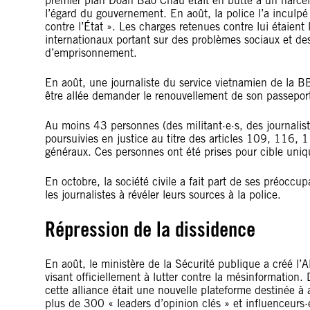
premier plan Đoàn Bảo Châu était en butte à un harcèlem
l’égard du gouvernement. En août, la police l’a inculp
contre l’État ». Les charges retenues contre lui étaient
internationaux portant sur des problèmes sociaux et de
d’emprisonnement.
En août, une journaliste du service vietnamien de la BBC
être allée demander le renouvellement de son passepor
Au moins 43 personnes (des militant·e·s, des journalist
poursuivies en justice au titre des articles 109, 116,
généraux. Ces personnes ont été prises pour cible uniqu
En octobre, la société civile a fait part de ses préoccupa
les journalistes à révéler leurs sources à la police.
Répression de la dissidence
En août, le ministère de la Sécurité publique a créé l’
visant officiellement à lutter contre la mésinformation.
cette alliance était une nouvelle plateforme destinée à
plus de 300 « leaders d’opinion clés » et influenceurs·