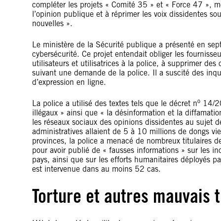
compléter les projets « Comité 35 » et « Force 47 », me
l’opinion publique et à réprimer les voix dissidentes so
nouvelles ».
Le ministère de la Sécurité publique a présenté en sep
cybersécurité. Ce projet entendait obliger les fourniss
utilisateurs et utilisatrices à la police, à supprimer d
suivant une demande de la police. Il a suscité des inqui
d’expression en ligne.
o
La police a utilisé des textes tels que le décret n
14/20
illégaux » ainsi que « la désinformation et la diffamat
les réseaux sociaux des opinions dissidentes au sujet d
administratives allaient de 5 à 10 millions de dongs v
provinces, la police a menacé de nombreux titulaires 
pour avoir publié de « fausses informations » sur les in
pays, ainsi que sur les efforts humanitaires déployés p
est intervenue dans au moins 52 cas.
Torture et autres mauvais 