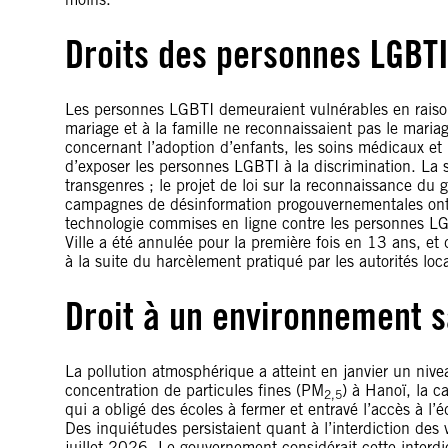
Droits des personnes LGBT
Les personnes LGBTI demeuraient vulnérables en raison
mariage et à la famille ne reconnaissaient pas le mar
concernant l’adoption d’enfants, les soins médicaux et 
d’exposer les personnes LGBTI à la discrimination. La 
transgenres ; le projet de loi sur la reconnaissance du
campagnes de désinformation progouvernementales ont int
technologie commises en ligne contre les personnes LGB
Ville a été annulée pour la première fois en 13 ans, 
à la suite du harcèlement pratiqué par les autorités loc
Droit à un environnement s
La pollution atmosphérique a atteint en janvier un niv
concentration de particules fines (PM
) à Hanoï, la c
2,5
qui a obligé des écoles à fermer et entravé l’accès à l’é
Des inquiétudes persistaient quant à l’interdiction des
juillet 2026. Le gouvernement considérait cette inter