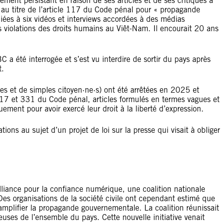
ent persistant en raison de ses articles et de ses critiques à
é au titre de l’article 117 du Code pénal pour « propagande
 liées à six vidéos et interviews accordées à des médias
s violations des droits humains au Viêt-Nam. Il encourait 20 ans
 a été interrogée et s’est vu interdire de sortir du pays après
t.
es et de simples citoyen·ne·s) ont été arrêtées en 2025 et
 117 et 331 du Code pénal, articles formulés en termes vagues et
ement pour avoir exercé leur droit à la liberté d’expression.
tions au sujet d’un projet de loi sur la presse qui visait à obliger
Alliance pour la confiance numérique, une coalition nationale
 Des organisations de la société civile ont cependant estimé que
 amplifier la propagande gouvernementale. La coalition réunissait
euses de l’ensemble du pays. Cette nouvelle initiative venait