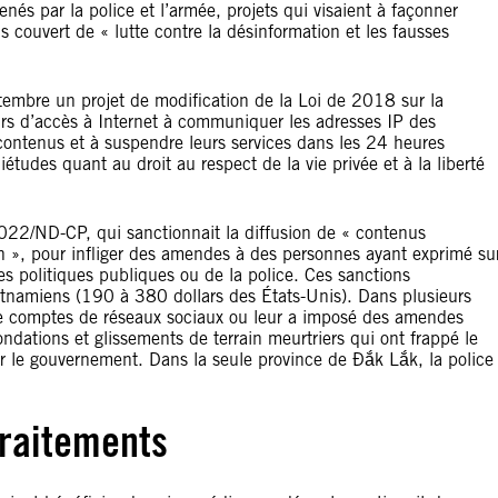
nés par la police et l’armée, projets qui visaient à façonner
us couvert de « lutte contre la désinformation et les fausses
tembre un projet de modification de la Loi de 2018 sur la
eurs d’accès à Internet à communiquer les adresses IP des
es contenus et à suspendre leurs services dans les 24 heures
études quant au droit au respect de la vie privée et à la liberté
22/ND-CP, qui sanctionnait la diffusion de « contenus
ion », pour infliger des amendes à des personnes ayant exprimé su
es politiques publiques ou de la police. Ces sanctions
ietnamiens (190 à 380 dollars des États-Unis). Dans plusieurs
de comptes de réseaux sociaux ou leur a imposé des amendes
ondations et glissements de terrain meurtriers qui ont frappé le
ar le gouvernement. Dans la seule province de Đắk Lắk, la police
traitements