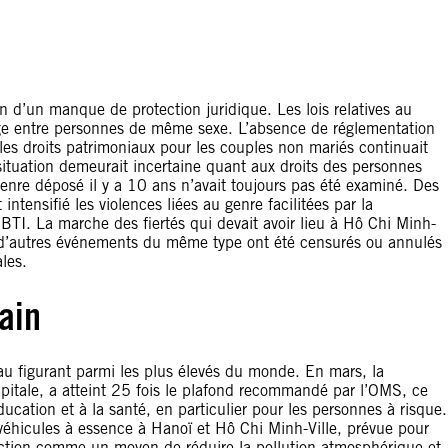
I
 d’un manque de protection juridique. Les lois relatives au
iage entre personnes de même sexe. L’absence de réglementation
les droits patrimoniaux pour les couples non mariés continuait
situation demeurait incertaine quant aux droits des personnes
 genre déposé il y a 10 ans n’avait toujours pas été examiné. Des
ensifié les violences liées au genre facilitées par la
TI. La marche des fiertés qui devait avoir lieu à Hô Chi Minh-
et d’autres événements du même type ont été censurés ou annulés
ales.
ain
eau figurant parmi les plus élevés du monde. En mars, la
apitale, a atteint 25 fois le plafond recommandé par l’OMS, ce
ducation et à la santé, en particulier pour les personnes à risque.
 véhicules à essence à Hanoï et Hô Chi Minh-Ville, prévue pour
diction comme un moyen de réduire la pollution atmosphérique et