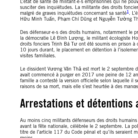
L’état de santé de militant·e·s emprisonnés qui ne pou
susciter des inquiétudes. La militante des droits foncie
1
malgré de graves inquiétudes concernant sa santé
. L’
Hữu Minh Tuấn, Phạm Chí Dũng et Nguyễn Tường Thụy
Des défenseur·e·s des droits humains, notamment le p
la démocratie Lê Đình Lượng, le militant écologiste H
droits fonciers Trịnh Bá Tư ont été soumis en prison à d
10 jours durant, le placement en détention à l’isoleme
visites familiales.
Le dissident Vương Văn Thả est mort le 2 septembre d
avait commencé à purger en 2017 une peine de 12 ans
famille a contesté la version officielle selon laquelle i
raisons de sa mort, mais elle s’est heurtée à des manœu
Arrestations et détentions 
Au moins cinq militants défenseurs des droits humains 
avant la fête nationale, célébrée le 2 septembre. La p
titre de l’article 117 du Code pénal et qu’ils seraient
moins.