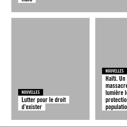
NOUVELLES
Haïti. U
massacr
lumière 
NOUVELLES
Lutter pour le droit
protectio
d’exister
populati