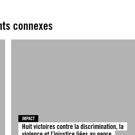
ts connexes
IMPACT
Huit victoires contre la discrimination, la
violence et l’injustice liées au genre