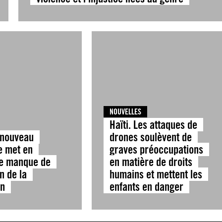
NOUVELLES
Haïti. Les attaques de
n nouveau
drones soulèvent de
e met en
graves préoccupations
le manque de
en matière de droits
n de la
humains et mettent les
on
enfants en danger