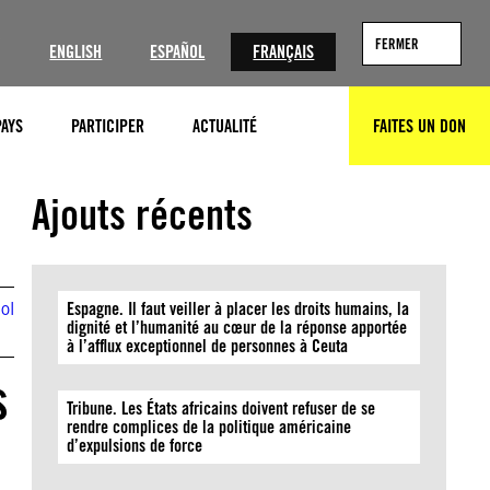
?
FERMER
ENGLISH
ESPAÑOL
FRANÇAIS
PAYS
PARTICIPER
ACTUALITÉ
FAITES UN DON
RECHERCHER
Guerinault Louis/Anadolu via Getty
Ajouts récents
ol
Espagne. Il faut veiller à placer les droits humains, la
dignité et l’humanité au cœur de la réponse apportée
à l’afflux exceptionnel de personnes à Ceuta
s
Tribune. Les États africains doivent refuser de se
rendre complices de la politique américaine
d’expulsions de force