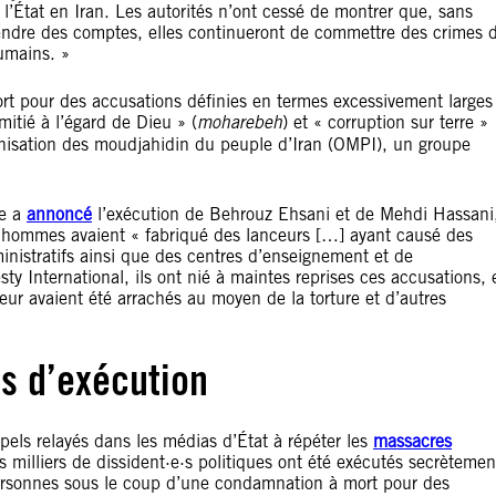
 l’État en Iran. Les autorités n’ont cessé de montrer que, sans
 rendre des comptes, elles continueront de commettre des crimes 
humains. »
t pour des accusations définies en termes excessivement larges
imitié à l’égard de Dieu » (
moharebeh
) et « corruption sur terre »
anisation des moudjahidin du peuple d’Iran (OMPI), un groupe
re a
annoncé
l’exécution de Behrouz Ehsani et de Mehdi Hassani
x hommes avaient « fabriqué des lanceurs […] ayant causé des
inistratifs ainsi que des centres d’enseignement et de
ty International, ils ont nié à maintes reprises ces accusations, 
leur avaient été arrachés au moyen de la torture et d’autres
s d’exécution
pels relayés dans les médias d’État à répéter les
massacres
rs milliers de dissident·e·s politiques ont été exécutés secrètemen
 personnes sous le coup d’une condamnation à mort pour des