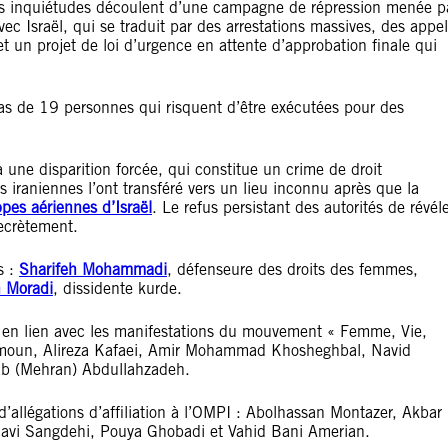
Ces inquiétudes découlent d’une campagne de répression menée p
ec Israël, qui se traduit par des arrestations massives, des appe
t un projet de loi d’urgence en attente d’approbation finale qui
 cas de 19 personnes qui risquent d’être exécutées pour des
 une disparition forcée, qui constitue un crime de droit
és iraniennes l’ont transféré vers un lieu inconnu après que la
ppes aériennes d’Israël
. Le refus persistant des autorités de révél
secrètement.
s :
Sharifeh Mohammadi
, défenseure des droits des femmes,
h Moradi
, dissidente kurde.
 en lien avec les manifestations du mouvement « Femme, Vie,
rmoun, Alireza Kafaei, Amir Mohammad Khosheghbal, Navid
ab (Mehran) Abdullahzadeh.
d’allégations d’affiliation à l’OMPI : Abolhassan Montazer, Akbar
vi Sangdehi, Pouya Ghobadi et Vahid Bani Amerian.