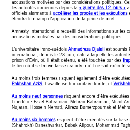
accusations motivées par des considérations politiques. 
les autorités iraniennes depuis la
« guerre des 12 jours »
av
officiels alarmants à
accélérer les procès et les exécutions
e
étendra le champ d’application de la peine de mort.
Amnesty International a recueilli des informations sur les
accusations motivées par des considérations politiques.
L’universitaire irano-suédois
Ahmadreza Djalali
est soumis à
international, depuis le 23 juin, date à laquelle les autorit
prison d’Evin, où il était détenu, a été touchée par des
fra
le lieu où il se trouve laisse craindre qu’il ne soit exécuté 
Au moins trois femmes risquent également d’être exécutée
Pakhshan Azizi
, travailleuse humanitaire kurde, et
Verishe
Au moins neuf personnes
risquent encore d’être exécutées
Liberté » : Fazel Bahramian, Mehran Bahramian, Milad A
Najaran, Hossein Nemati, Alireza Bamerzpournak et Mehr
Au moins six hommes
risquent d’être exécutés sur la base 
(Shahrokh) Daneshvarkar, Babak Alipour, Mohammad Tagha