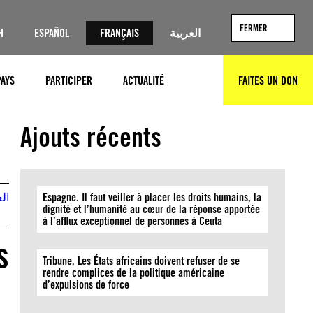
FERMER
H
ESPAÑOL
FRANÇAIS
العربية
PAYS
PARTICIPER
ACTUALITÉ
FAITES UN DON
RECHERCHER
(Private source)
Ajouts récents
الع
Espagne. Il faut veiller à placer les droits humains, la
dignité et l’humanité au cœur de la réponse apportée
à l’afflux exceptionnel de personnes à Ceuta
s
Tribune. Les États africains doivent refuser de se
rendre complices de la politique américaine
d’expulsions de force