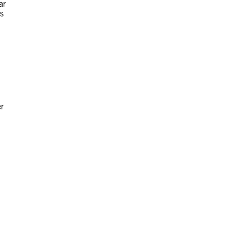
ar
ls
er