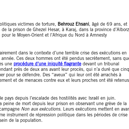
olitiques victimes de torture,
Behrouz Ehsani
, âgé de 69 ans, et
e de la prison de Ghezel Hesar, à Karaj, dans la province d’Alborz
nte pour le Moyen-Orient et l’Afrique du Nord à Amnesty
irement dans le contexte d’une terrible crise des exécutions en
tte année. Ces deux hommes ont été pendus secrètement, sans qu
rès une
procédure d’une iniquité flagrante
devant un tribunal
 pendant près de deux ans avant leur procès, qui n’a duré que cin
imer pour se défendre. Des “aveux” qui leur ont été arrachés à
olement et de menaces contre eux et leurs proches ont été retenus
e pays depuis l’escalade des hostilités avec Israël en juin.
a peine de mort depuis leur prison en observant une grève de la
a campagne
Non aux exécutions
. Leurs exécutions mettent en ava
me instrument de répression politique dans les périodes de crise
 sein de la population.