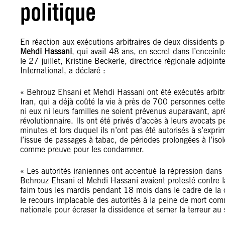
politique
En réaction aux exécutions arbitraires de deux dissidents p
Mehdi Hassani
, qui avait 48 ans, en secret dans l’enceint
le 27 juillet, Kristine Beckerle, directrice régionale adjoi
International, a déclaré :
« Behrouz Ehsani et Mehdi Hassani ont été exécutés arbitra
Iran, qui a déjà coûté la vie à près de 700 personnes ce
ni eux ni leurs familles ne soient prévenus auparavant, ap
révolutionnaire. Ils ont été privés d’accès à leurs avocats
minutes et lors duquel ils n’ont pas été autorisés à s’expr
l’issue de passages à tabac, de périodes prolongées à l’is
comme preuve pour les condamner.
« Les autorités iraniennes ont accentué la répression dans l
Behrouz Ehsani et Mehdi Hassani avaient protesté contre l
faim tous les mardis pendant 18 mois dans le cadre de l
le recours implacable des autorités à la peine de mort com
nationale pour écraser la dissidence et semer la terreur au