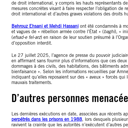
de droit international, y compris les hauts représentants de
mesures concrètes visant à faire respecter l’obligation de
droit international et d’autres graves violations des droits 
Behrouz Ehsani et Mehdi Hassani
ont été condamnés à mor
et vagues de « rébellion armée contre l’État » (
baghi
), « in
(
efsad-e fel-arz
) en raison de leur soutien présumé à l’Org
d’opposition interdit.
Le 27 juillet 2025, l’agence de presse du pouvoir judiciai
en affirmant sans fournir plus d’informations que ces deu
dommages à des civils, des habitations, des bâtiments adm
bienfaisance ». Selon les informations recueillies par Amnes
indiquant qu’elles reposaient sur des « aveux » forcés qui 
mauvais traitements.
D’autres personnes menacée
Les dernières exécutions en date, associées aux récents ap
perpétrés dans les prisons en 1988
, lors desquels plusieu
ravivent la crainte que les autorités n’exécutent d’autres