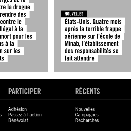
tre la drogue
prendre des
NOUVELLES
contre le
États-Unis. Quatre mois
llégal à la
après la terrible frappe
 mort pour les
aérienne sur l’école de
ns à la
Minab, l’établissement
on sur les
des responsabilités se
ts
fait attendre
PARTICIPER
RÉCENTS
Adhésion
Nouvelles
s
Passez à l’action
Campagnes
Bénévolat
Recherches