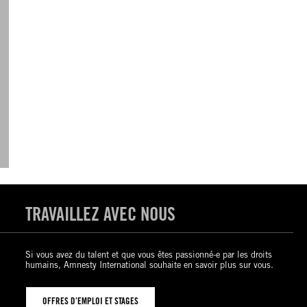
TRAVAILLEZ AVEC NOUS
Si vous avez du talent et que vous êtes passionné-e par les droits
humains, Amnesty International souhaite en savoir plus sur vous.
OFFRES D’EMPLOI ET STAGES