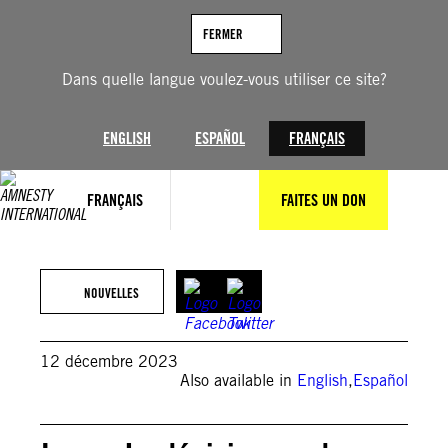
Aller
au
FERMER
contenu
Dans quelle langue voulez-vous utiliser ce site?
ENGLISH
ESPAÑOL
FRANÇAIS
FRANÇAIS
FAITES UN DON
© AFP / Getty Images
NOUVELLES
12 décembre 2023
Also available in
English
,
Español