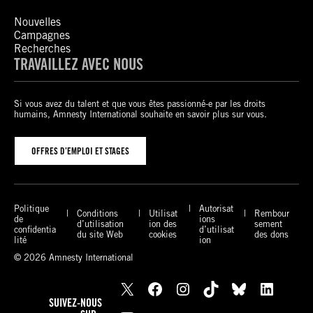
Nouvelles
Campagnes
Recherches
TRAVAILLEZ AVEC NOUS
Si vous avez du talent et que vous êtes passionné-e par les droits
humains, Amnesty International souhaite en savoir plus sur vous.
OFFRES D’EMPLOI ET STAGES
Politique
Autorisat
Conditions
Utilisat
Rembour
de
ions
d’utilisation
ion des
sement
confidentia
d’utilisat
du site Web
cookies
des dons
lité
ion
© 2026 Amnesty International
X
Facebook
Instagram
TikTok
Bluesky
LinkedIn
SUIVEZ-NOUS