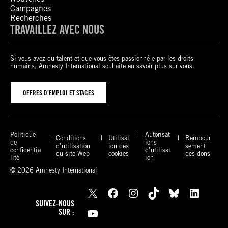
Campagnes
Recherches
TRAVAILLEZ AVEC NOUS
Si vous avez du talent et que vous êtes passionné-e par les droits
humains, Amnesty International souhaite en savoir plus sur vous.
OFFRES D’EMPLOI ET STAGES
Politique
Autorisat
Conditions
Utilisat
Rembour
de
ions
d’utilisation
ion des
sement
confidentia
d’utilisat
du site Web
cookies
des dons
lité
ion
© 2026 Amnesty International
X
Facebook
Instagram
TikTok
Bluesky
LinkedIn
SUIVEZ-NOUS
YouTube
SUR :