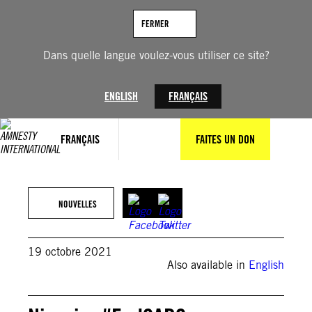
Aller
au
FERMER
contenu
Dans quelle langue voulez-vous utiliser ce site?
ENGLISH
FRANÇAIS
FRANÇAIS
FAITES UN DON
NOUVELLES
19 octobre 2021
Also available in
English