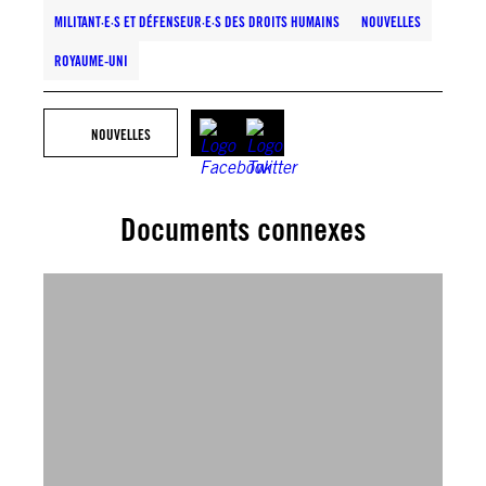
MILITANT·E·S ET DÉFENSEUR·E·S DES DROITS HUMAINS
NOUVELLES
ROYAUME-UNI
NOUVELLES
Documents connexes