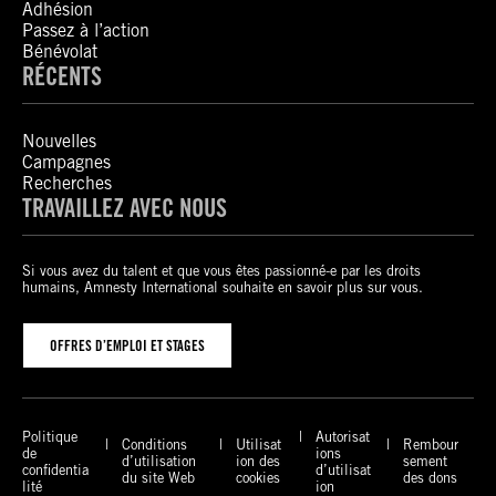
Adhésion
Passez à l’action
Bénévolat
RÉCENTS
Nouvelles
Campagnes
Recherches
TRAVAILLEZ AVEC NOUS
Si vous avez du talent et que vous êtes passionné-e par les droits
humains, Amnesty International souhaite en savoir plus sur vous.
OFFRES D’EMPLOI ET STAGES
Politique
Autorisat
Conditions
Utilisat
Rembour
de
ions
d’utilisation
ion des
sement
confidentia
d’utilisat
du site Web
cookies
des dons
lité
ion