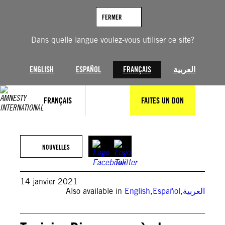
Aller
au
FERMER
contenu
Dans quelle langue voulez-vous utiliser ce site?
ENGLISH
ESPAÑOL
FRANÇAIS
العربية
FRANÇAIS
FAITES UN DON
NOUVELLES
14 janvier 2021
Also available in
English
,
Español
,
العربية