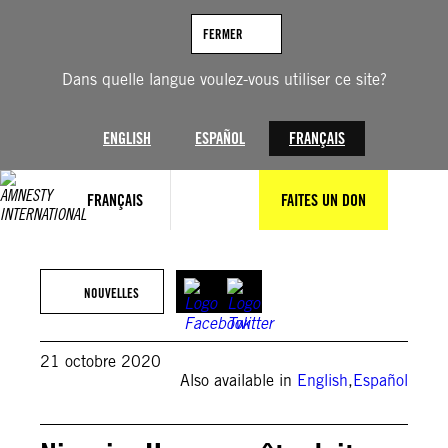
Aller
au
FERMER
contenu
Dans quelle langue voulez-vous utiliser ce site?
ENGLISH
ESPAÑOL
FRANÇAIS
FRANÇAIS
FAITES UN DON
NOUVELLES
21 octobre 2020
Also available in
English
,
Español