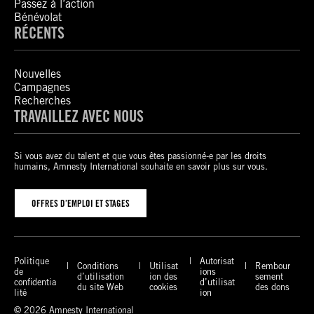
Passez à l’action
Bénévolat
RÉCENTS
Nouvelles
Campagnes
Recherches
TRAVAILLEZ AVEC NOUS
Si vous avez du talent et que vous êtes passionné-e par les droits
humains, Amnesty International souhaite en savoir plus sur vous.
OFFRES D’EMPLOI ET STAGES
Politique
Autorisat
Conditions
Utilisat
Rembour
de
ions
d’utilisation
ion des
sement
confidentia
d’utilisat
du site Web
cookies
des dons
lité
ion
© 2026 Amnesty International