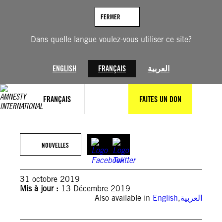
Aller
au
FERMER
contenu
Dans quelle langue voulez-vous utiliser ce site?
ENGLISH
FRANÇAIS
العربية
FRANÇAIS
FAITES UN DON
NOUVELLES
31 octobre 2019
Mis à jour :
13 Décembre 2019
Also available in
English
,
العربية