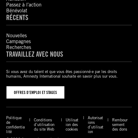
Passez à l’action
Bénévolat
RÉCENTS
Nouvelles
Campagnes
Recherches
TRAVAILLEZ AVEC NOUS
Si vous avez du talent et que vous êtes passionné-e par les droits
humains, Amnesty International souhaite en savoir plus sur vous.
OFFRES D’EMPLOI ET STAGES
Politique
Autorisat
Conditions
Utilisat
Rembour
de
ions
d’utilisation
ion des
sement
confidentia
d’utilisat
du site Web
cookies
des dons
lité
ion