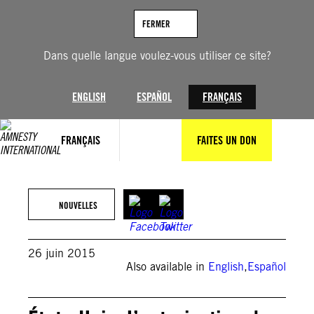
Aller
au
FERMER
contenu
Dans quelle langue voulez-vous utiliser ce site?
ENGLISH
ESPAÑOL
FRANÇAIS
FRANÇAIS
FAITES UN DON
NOUVELLES
26 juin 2015
Also available in
English
,
Español