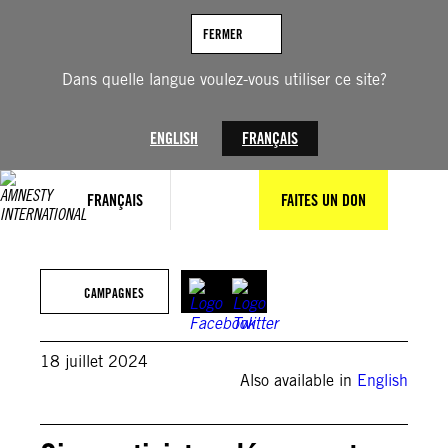
Aller
au
FERMER
contenu
Dans quelle langue voulez-vous utiliser ce site?
ENGLISH
FRANÇAIS
FRANÇAIS
FAITES UN DON
© MICHELE CATTANI/AFP via Getty Images
CAMPAGNES
18 juillet 2024
Also available in
English