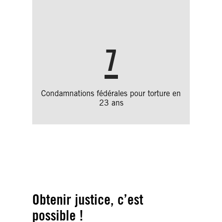
7
Condamnations fédérales pour torture en
23 ans
« Je ne permettrai pas qu’une seule autre femme soit
torturée au Mexique » – Claudia Medina – © Amnesty
International
Obtenir justice, c’est
possible !