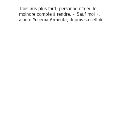
Trois ans plus tard, personne n’a eu le
moindre compte à rendre. « Sauf moi »,
ajoute Yecenia Armenta, depuis sa cellule.
J’en porte les cicatrices
mais les médecins les
ignorent
Si les médecins officiels chargés de collecter
des informations sur d’éventuelles traces de
torture avaient fait leur travail correctement,
Yecenia Armenta ne serait peut-être pas en
prison aujourd’hui. Mais le médecin qui l’a
examinée venait du même bureau que ses
tortionnaires et n’a pas consigné ses
blessures. Lorsqu’elle a enfin été réexaminée
des mois plus tard, les autorités ont affirmé
qu’il n’y avait aucune « preuve » de torture.
« Les marques de ceinture sur mes mains,