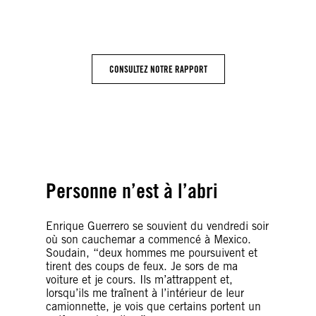
– soit deux fois plus qu’en 2013 – mais le
gouvernement n’a aucune donnée solide
indiquant que quiconque a été inculpé.
CONSULTEZ NOTRE RAPPORT
Enrique Guerrero, champion d’échecs, étudiant à
l’université et militant
« Je veux que justice soit rendue, que plus personne
ne soit torturé » – Yecenia Armenta – © Fernando
Brito
Personne n’est à l’abri
Enrique Guerrero se souvient du vendredi soir
où son cauchemar a commencé à Mexico.
Soudain, “deux hommes me poursuivent et
tirent des coups de feux. Je sors de ma
voiture et je cours. Ils m’attrappent et,
lorsqu’ils me traînent à l’intérieur de leur
camionnette, je vois que certains portent un