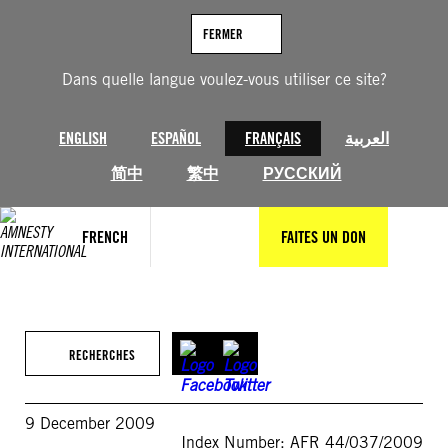
Aller
au
FERMER
contenu
Dans quelle langue voulez-vous utiliser ce site?
ENGLISH
ESPAÑOL
FRANÇAIS
العربية
简中
繁中
РУССКИЙ
FRENCH
FAITES UN DON
RECHERCHES
9 December 2009
Index Number: AFR 44/037/2009