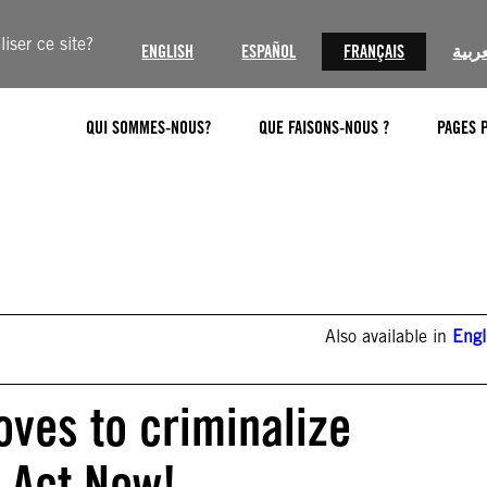
iser ce site?
ENGLISH
ESPAÑOL
FRANÇAIS
عربية
QUI SOMMES-NOUS?
QUE FAISONS-NOUS ?
PAGES 
Also available in
Engl
oves to criminalize
 Act Now!