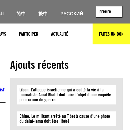
FERMER
ال
简中
繁中
РУССКИЙ
PAYS
PARTICIPER
ACTUALITÉ
FAITES UN DON
RECHERCHER
Ajouts récents
ish
Liban. L’attaque israélienne qui a coûté la vie à la
journaliste Amal Khalil doit faire l’objet d’une enquête
pour crime de guerre
Chine. Le militant arrêté au Tibet à cause d’une photo
du dalaï-lama doit être libéré