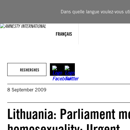
Aller
au
Dans quelle langue voulez-vous util
contenu
FRANÇAIS
RECHERCHES
8 September 2009
Lithuania: Parliament m
homosexuality: Urgent –