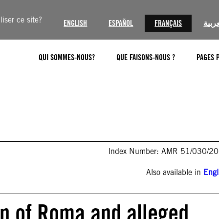
iser ce site?
ENGLISH
ESPAÑOL
FRANÇAIS
عربية
QUI SOMMES-NOUS?
QUE FAISONS-NOUS ?
PAGES 
Index Number: AMR 51/030/2
Also available in
Engl
n of Roma and alleged