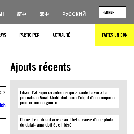
FERMER
ال
简中
繁中
РУССКИЙ
PAYS
PARTICIPER
ACTUALITÉ
FAITES UN DON
RECHERCHER
Ajouts récents
003
Liban. L’attaque israélienne qui a coûté la vie à la
journaliste Amal Khalil doit faire l’objet d’une enquête
pour crime de guerre
ish
Chine. Le militant arrêté au Tibet à cause d’une photo
du dalaï-lama doit être libéré