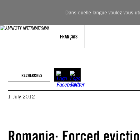
Aller
au
Dans quelle langue voulez-vous util
contenu
FRANÇAIS
RECHERCHES
1 July 2012
Romania: Forced evictio