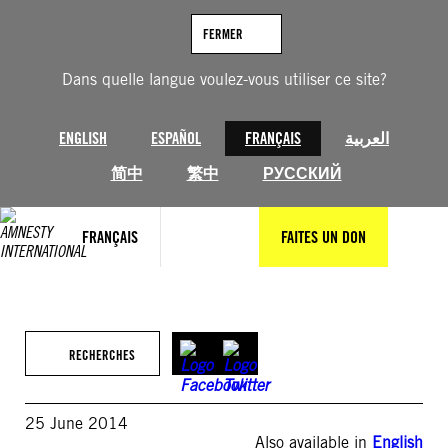
Aller
au
FERMER
contenu
Dans quelle langue voulez-vous utiliser ce site?
ENGLISH
ESPAÑOL
FRANÇAIS
العربية
简中
繁中
РУССКИЙ
FRANÇAIS
FAITES UN DON
RECHERCHES
25 June 2014
Also available in
English