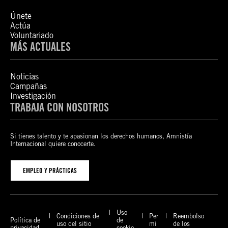
Únete
Actúa
Voluntariado
MÁS ACTUALES
Noticias
Campañas
Investigación
TRABAJA CON NOSOTROS
Si tienes talento y te apasionan los derechos humanos, Amnistía
Internacional quiere conocerte.
EMPLEO Y PRÁCTICAS
Uso
Condiciones de
Per
Reembolso
Política de
de
uso del sitio
mi
de los
privacidad
cookie