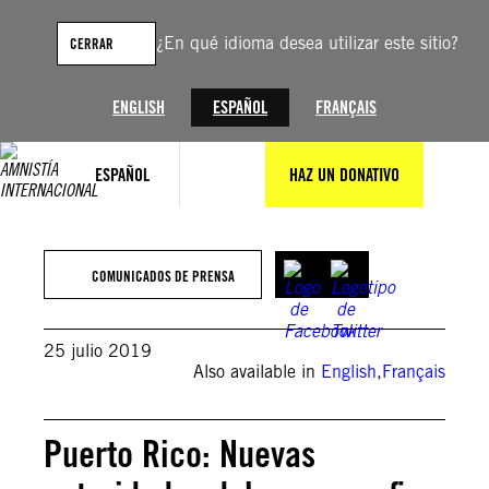
Saltar
al
¿En qué idioma desea utilizar este sitio?
CERRAR
contenido
ENGLISH
ESPAÑOL
FRANÇAIS
ESPAÑOL
HAZ UN DONATIVO
COMUNICADOS DE PRENSA
25 julio 2019
Also available in
English
,
Français
Puerto Rico: Nuevas