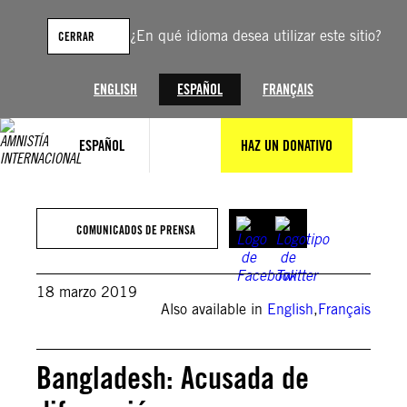
Saltar
al
¿En qué idioma desea utilizar este sitio?
CERRAR
contenido
ENGLISH
ESPAÑOL
FRANÇAIS
ESPAÑOL
HAZ UN DONATIVO
COMUNICADOS DE PRENSA
18 marzo 2019
Also available in
English
,
Français
Bangladesh: Acusada de