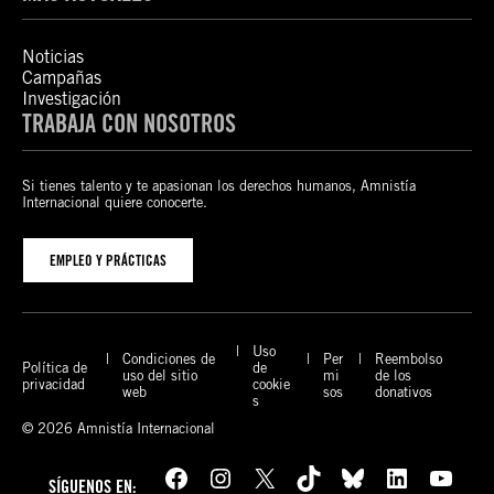
Noticias
Campañas
Investigación
TRABAJA CON NOSOTROS
Si tienes talento y te apasionan los derechos humanos, Amnistía
Internacional quiere conocerte.
EMPLEO Y PRÁCTICAS
Uso
Condiciones de
Per
Reembolso
Política de
de
uso del sitio
mi
de los
privacidad
cookie
web
sos
donativos
s
© 2026 Amnistía Internacional
Facebook
Instagram
X
TikTok
Bluesky
LinkedIn
YouTube
SÍGUENOS EN: