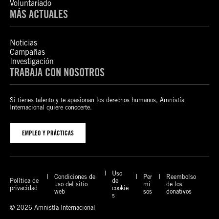
Voluntariado
MÁS ACTUALES
Noticias
Campañas
Investigación
TRABAJA CON NOSOTROS
Si tienes talento y te apasionan los derechos humanos, Amnistía
Internacional quiere conocerte.
EMPLEO Y PRÁCTICAS
Uso
Condiciones de
Per
Reembolso
Política de
de
uso del sitio
mi
de los
privacidad
cookie
web
sos
donativos
s
© 2026 Amnistía Internacional