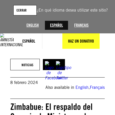
Saltar
al
¿En qué idioma desea utilizar este sitio?
CERRAR
contenido
ENGLISH
ESPAÑOL
FRANÇAIS
ESPAÑOL
HAZ UN DONATIVO
©Getty Images
NOTICIAS
8 febrero 2024
Also available in
English
,
Français
Zimbabue: El respaldo del