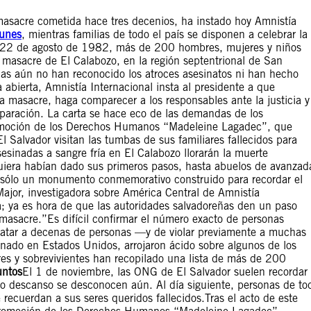
 masacre cometida hace tres decenios, ha instado hoy Amnistía
Funes
, mientras familias de todo el país se disponen a celebrar la
. El 22 de agosto de 1982, más de 200 hombres, mujeres y niños
 masacre de El Calabozo, en la región septentrional de San
ñas aún no han reconocido los atroces asesinatos ni han hecho
 abierta, Amnistía Internacional insta al presidente a que
a masacre, haga comparecer a los responsables ante la justicia y
reparación. La carta se hace eco de las demandas de los
romoción de los Derechos Humanos “Madeleine Lagadec”, que
 Salvador visitan las tumbas de sus familiares fallecidos para
esinadas a sangre fría en El Calabozo llorarán la muerte
uiera habían dado sus primeros pasos, hasta abuelos de avanzad
 sólo un monumento conmemorativo construido para recordar el
ajor, investigadora sobre América Central de Amnistía
; ya es hora de que las autoridades salvadoreñas den un paso
 masacre.”Es difícil confirmar el número exacto de personas
atar a decenas de personas —y de violar previamente a muchas
enado en Estados Unidos, arrojaron ácido sobre algunos de los
ares y sobrevivientes han recopilado una lista de más de 200
untos
El 1 de noviembre, las ONG de El Salvador suelen recordar
mo descanso se desconocen aún. Al día siguiente, personas de to
e recuerdan a sus seres queridos fallecidos.Tras el acto de este