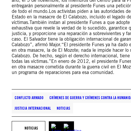
año, el 5 de noviembre, los miembros del Centro para la
entregarán personalmente al presidente Funes una petición
de todo el mundo.Los activistas piden a las autoridades d
Estado en la masacre de El Calabozo, incluido el legado de 
víctimas.También instan al presidente Funes a que adopte 
exhaustiva que revele la verdad de lo sucedido, garantice 
justicia, y proporcione una reparación a sobrevivientes y 
caso. El Salvador tiene la obligación internacional de gar
Calabozo”, afirmó Major.“El presidente Funes ya ha dado 
en otra masacre, la de El Mozote; nada le impide hacer lo 
Calabozo. De hecho, según el derecho internacional, tiene la
todas las víctimas.”En enero de 2012, el presidente Funes
en otra masacre cometida durante la guerra civil en El Mo
un programa de reparaciones para esa comunidad.
CONFLICTO ARMADO
CRÍMENES DE GUERRA Y CRÍMENES CONTRA LA HUMANI
JUSTICIA INTERNACIONAL
NOTICIAS
NOTICIAS