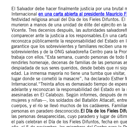
El Salvador debe hacer finalmente justicia por una brutal
Internacional
en una carta abierta al presidente Mauricio 
festividad religiosa anual del Día de los Fieles Difuntos
murieron a manos de una unidad de élite del ejército en la
Vicente. Tres decenios después, las autoridades salvadore
comparecer ante la justicia a los responsables.En una carta
reconozca públicamente la responsabilidad del Estado en l
garantice que los sobrevivientes y familiares reciben una 
sobrevivientes y de la ONG salvadoreña Centro para la P
trabaja con ellos.“Esta semana, cuando personas de todo El
rendirles homenaje, decenas de familias de las personas as
despiadada de sus seres queridos, desde bebés que ni siq
edad. La inmensa mayoría no tiene una tumba que visitar,
lugar donde se cometió la masacre”, ha declarado Esther M
Internacional.“Treinta años es demasiado tiempo de espera
adelante y reconozcan la responsabilidad del Estado en la
asesinadas en El Calabozo. Según informes, después de m
mujeres y niñas—, los soldados del Batallón Atlacatl, entr
cuerpos, y el río se llevó muchos de los cadáveres. Famili
personas en paradero desconocido.
El Día de los Fieles Dif
las personas desaparecidas, cuyo paradero y lugar de últi
el país celebran el Día de los Fieles Difuntos, fecha en qu