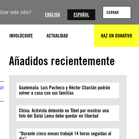
izar este sitio?
CERRAR
ENGLISH
ESPAÑOL
INVOLÚCRATE
ACTUALIDAD
HAZ UN DONATIVO
BUSCAR
Añadidos recientemente
sh
Guatemala: Luis Pacheco y Héctor Chaclán podrán
volver a casa con sus familias
China: Activista detenido en Tíbet por mostrar una
foto del Dalái Lama debe quedar en libertad
“Durante cinco meses trabajé 14 horas seguidas al
día”