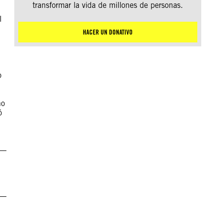
transformar la vida de millones de personas.
l
HACER UN DONATIVO
o
ño
ó