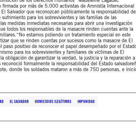
 Promoción de los Derechos Humanos “Madeleine Lagadec”
 firmada por más de 5.000 activistas de Amnistía Internacional
e El Salvador que reconozcan públicamente la responsabilidad de
sufrimiento para los sobrevivientes y las familias de las
las medidas inmediatas necesarias para abrir una investigación
que todos los responsables de la masacre rinden cuentas ante la
familiares.“No estamos pidiendo un tratamiento especial en este
antizar que se rinden cuentas por sucesos como la masacre de El
el paso positivo de reconocer el papel desempeñado por el Estad
mismo para los sobrevivientes y familiares de víctimas de El
 obligación de garantizar la verdad, la justicia y la reparación a
 reconoció formalmente la responsabilidad del Estado salvadore
zote, donde los soldados mataron a más de 750 personas, e inici
DAD
EL SALVADOR
HOMICIDIOS ILEGÍTIMOS
IMPUNIDAD