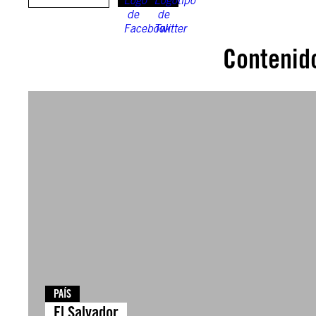
Contenid
PAÍS
El Salvador