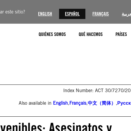
r este sitio?
ENGLISH
ESPAÑOL
FRANÇAIS
عربية
QUIÉNES SOMOS
QUÉ HACEMOS
PAÍSES
Index Number: ACT 30/7270/2
Also available in
English
,
Français
,
中文（简体）
,
Русс
venibles: Asesinatos y