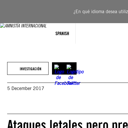
Saltar
al
¿En qué idioma desea utiliza
contenido
SPANISH
INVESTIGACIÓN
5 December 2017
Ataques letales pero pre