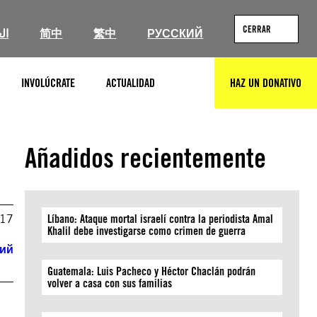
CERRAR
ال
简中
繁中
РУССКИЙ
INVOLÚCRATE
ACTUALIDAD
HAZ UN DONATIVO
BUSCAR
Añadidos recientemente
017
Líbano: Ataque mortal israelí contra la periodista Amal
Khalil debe investigarse como crimen de guerra
кий
Guatemala: Luis Pacheco y Héctor Chaclán podrán
volver a casa con sus familias