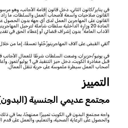
في يناير/كانون الثاني، دخل قانون إقامة الأجانب، وهو مرسوم
القانون على المهاجرين العمل لدى أي جهة بدون الحصول عل
المادة 20 وزارة الداخلية سلطات شاملة لترحيل المهاج
الآداب العامة” بدون إشراف قضائي أو إعطاء الحق في تقدي
أُلقي القبض على آلاف المهاجرينورُحِّلوا تعسفًا، إما من خلال
في يونيو/حزيران، وضعت السلطات شرطًا للعمال الأجانب
قبل مغادرة الكويت، دخل حيز التنفيذ في 1 يوليو/تموز. وأعاد هذا الإجراء العمل بخاصية هامة من نظام
أصحاب العمل سيطرة ملموسة على حرية تنقل العمال.
التمييز
مجتمع عديمي الجنسية (البدون)
واجه مجتمع البدون في الكويت تمييزًا ممنهجًا، بما في ذلك
والحصول على الرعاية الصحية، والتعليم، والعمل على قدم ال