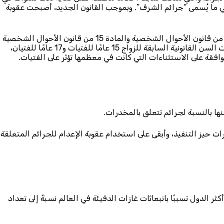
ي ما يُسمى “جرائم الشرف”. وبموجب القانون الجديد، أصبحت عقوبة
كذلك في مارس/آذار، عدَّلت المراسيم التنفيذية المادة 26 من قانون الأحوال الشخصية والمادة 15 من قانون الأحوال الشخصية
الجعفري لرفع السن الدنيا للزواج إلى 18 عامًا للجميع. وكانت السن القانونية السابقة للزواج 15 عامًا للفتيات و17 عامًا للفتيان،
افقة على الاستثناءات التي كانت في معظمها تؤثر على الفتيات.
ها بالنسبة لجرائم تتعلق بالمخدرات.
 حيز التنفيذ، وأبقى على استخدام عقوبة الإعدام للجرائم المتعلقة
الدول تسببًا بانبعاثات غازات الدفيئة في العالم نسبةً إلى تعداد