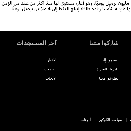
وقد وصلت الطاقة الإنتاجية للنفط الخام في الكويت إلى 3.2 مليون برميل يوميًا، وهو أعلى مستوى لها منذ أكثر من عقد من الزمن،
ما يسلط الضوء على الالتزام المتواصل للحكومة باستراتيجيتها طويلة الأمد لزيادة طاقة إنتاج النفط إلى 4 ملايين برميل يوميًا
شاركوا معنا
آخر المستجدات
انضموا إلينا
الأخبار
بادروا بالتحرك
الحملات
تطوعوا معنا
الأبحاث
سياسة الكوكيز
أذونات