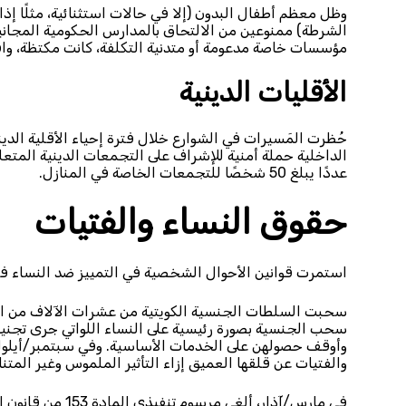
وظل معظم أطفال البدون (إلا في حالات استثنائية، مثلًا إذا 
الشرطة) ممنوعين من الالتحاق بالمدارس الحكومية المجانية
مؤسسات خاصة مدعومة أو متدنية التكلفة، كانت مكتظة، واف
الأقليات الدينية
حُظرت المَسيرات في الشوارع خلال فترة إحياء الأقلية الدي
الداخلية حملة أمنية للإشراف على التجمعات الدينية الم
عددًا يبلغ 50 شخصًا للتجمعات الخاصة في المنازل.
حقوق النساء والفتيات
استمرت قوانين الأحوال الشخصية في التمييز ضد النساء في أ
سحبت السلطات الجنسية الكويتية من عشرات الآلاف من الأش
سحب الجنسية بصورة رئيسية على النساء اللواتي جرى تجنيس
وأوقف حصولهن على الخدمات الأساسية. وفي سبتمبر/أيلول، 
والفتيات عن قلقها العميق إزاء التأثير الملموس وغير المتنا
في مارس/آذار، ألغ