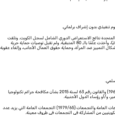
وم تنفيذي بدون إشراف برلماني.
المتحدة نتائج الاستعراض الدوري الشامل لسجل الكويت. وتلقت
الكويت 290 توصية قبلت منها 206، وقبلت أربع توصيات جزئيًا، وأخذت علمًا بالـ 80 المتبقية. ولم تقبل توصيات حماية حرية
ل التمييز ضد المرأة، وحماية حقوق العمال الأجانب، وإلغاء عقوبة
سلمي.
جرَّم القانون رقم 16 لسنة 1960 بإصدار قانون الجزاء (1960/16) والقانون رقم 63 لسنة 2015 بشأن مكافحة جرائم تكنولوجيا
ير، و/أو رؤساء الدول الأجنبية.
جرَّم المرسوم بالقانون رقم 65 لسنة 1979 في شأن الاجتماعات العامة والتجمعات (1979/65) التجمعات العامة التي يزيد عدد