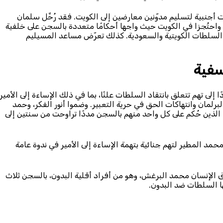
جنبية لتسليم مدوّنين معارضين إلى الكويت. فقد رُحِّل سلمان
 واحتُجزا في الكويت حيث واجها أحكامًا متعددة بالسجن على خلفية
 السلطات الكويتية والسعودية. كذلك تعرّض مساعد المسيليم
سفية
إلى تهم تتعلق بانتقاد السلطات علنًا، بما في ذلك الإساءة إلى الأمير
رلمان وانتهاكات الحق في حرية التعبير. وضموا أنور الفكر، وحمد
 الذين حُكم على كل واحد منهم بالسجن مددًا تراوحت من سنتين إلى
د المطير لتهم جنائية بتهمة الإساءة إلى الأمير في ندوة عامة
الإنسان محمد البرغش، وهو من أفراد أقلية البدون، بالسجن ثلاث
ا السلطات ضد البدون.