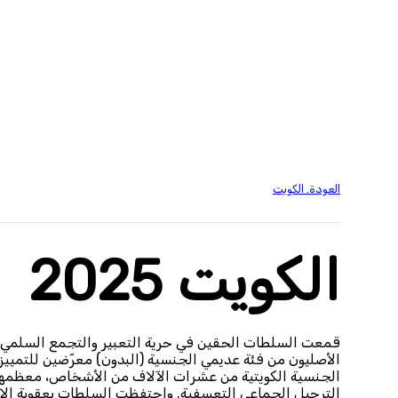
لا تتخذ منظمة العفو الدولية أي موقف من قضايا السيادة أو النزاعات الإقليمية. وتستن
المكانية.
العودة. الكويت
الكويت 2025
قمعت السلطات الحقين في حرية التعبير والتجمع السلمي وع
الأصليون من فئة عديمي الجنسية (البدون) معرّضين للتمييز
الجنسية الكويتية من عشرات الآلاف من الأشخاص، معظمهم م
الترحيل الجماعي التعسفية. واحتفظت السلطات بعقوبة الإعد