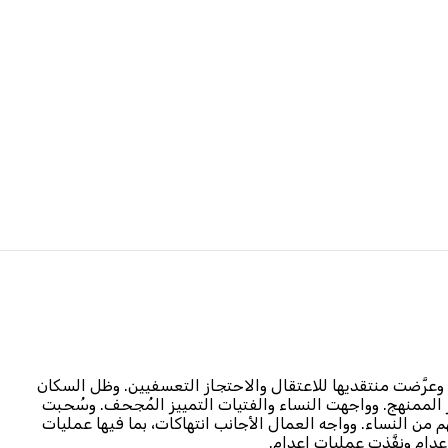
د الحدود على هذه الخريطة إلى بيانات الأمم المتحدة الجغرافية
رَّضت منتقديها للاعتقال والاحتجاز التعسفيين. وظل السكان
 الممنهج. وواجهت النساء والفتيات التمييز المُجحف. وسُحبت
ن النساء. وواجه العمال الأجانب انتهاكات، بما فيها عمليات
ام ونفَّذت عمليات إعدام.