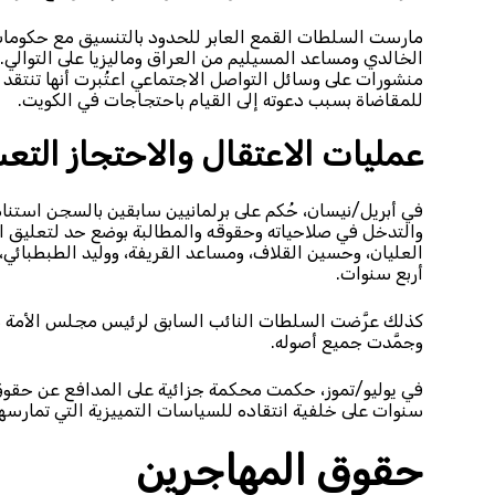
مارست السلطات القمع العابر للحدود بالتنسيق مع حكومات أ
الخالدي ومساعد المسيليم من العراق وماليزيا على التوالي.
منشورات على وسائل التواصل الاجتماعي اعتُبرت أنها تنتقد
للمقاضاة بسبب دعوته إلى القيام باحتجاجات في الكويت.
عمليات الاعتقال والاحتجاز التع
في أبريل/نيسان، حُكم على برلمانيين سابقين بالسجن استنادًا 
والتدخل في صلاحياته وحقوقه والمطالبة بوضع حد لتعليق الب
العليان، وحسين القلاف، ومساعد القريفة، ووليد الطبطبائي،
أربع سنوات.
كذلك عرَّضت السلطات النائب السابق لرئيس مجلس الأمة محم
وجمَّدت جميع أصوله.
في يوليو/تموز، حكمت محكمة جزائية على المدافع عن حقوق 
سنوات على خلفية انتقاده للسياسات التمييزية التي تمارسه
حقوق المهاجرين