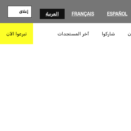
إغلاق
ESPAÑOL
FRANÇAIS
العربية
ن
شاركوا
آخر المستجدات
تبرعوا الآن
بحث