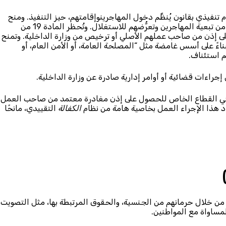
 تنفيذي بقانون يُنظِّم دخول المهاجرينوإقامتهم، حيز التنفيذ. ومنح
القانون صلاحيات واسعة لأصحاب العمل والسلطات، ما زاد من تبعية المهاجرين وتعرُّضهم للاستغلال. وتُحظر المادة 19 من
ى إذن من صاحب عملهم الأصلي أو ترخيص من وزارة الداخلية. وتمنح
رينبناءً على أسس غامضة مثل “المصلحة العامة، أو الأمن العام، أو
م استئناف.
 إجراءات قضائية أو أوامر إدارية صادرة عن وزارة الداخلية.
 في القطاع الخاص للحصول على إذن مغادرة معتمد من صاحب العمل
الكفالة
التقييدي، مانحًا
 من خلال حرمانهم من الجنسية، والحقوق المرتبطة بها، مثل التصويت،
مساواة مع المواطنين.