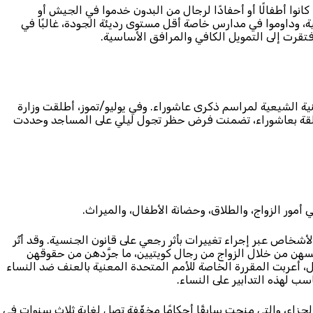
كانوا أطفالًا أو أحفادًا لرجال من البدون خدموا في الجيش أو
، وداوموا في مدارس خاصة أقل مستوى رديئة الجودة، غالبًا في
تقرت إلى التمويل الكافي والمرافق الأساسية.
نية الشيعية لمراسم ذكرى عاشوراء. وفي يوليو/تموز، أطلقت وزارة
تعلقة بعاشوراء، تضمنت فرض حظر تجول ليلي على المساجد وحددت
مور الزواج، والطلاق، وحضانة الأطفال، والميراث.
خاص عبر إجراء تغييرات بأثر رجعي على قانون الجنسية. وقد أثّر
هن من خلال الزواج من رجال كويتيين، ما جرَّدهن من حقوقهن
أعربت المقررة الخاصة للأمم المتحدة المعنية بالعنف ضد النساء
سب لهذه التدابير على النساء.
ى مرسوم تنفيذي المادة 153 من قانون الجزاء، والتي منحت سابقًا أحكامًا مخفّفة تصل لغاية ثلاث سنوات في