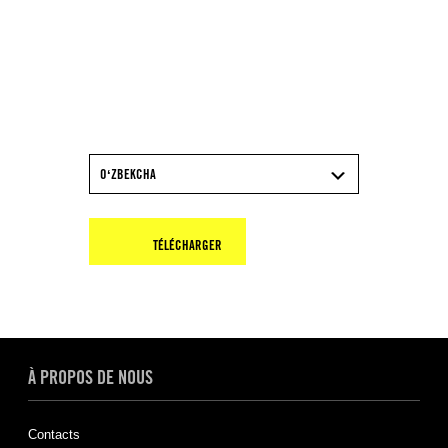
TÉLÉCHARGEZ LE
RAPPORT 2025/26
D’AMNESTY
INTERNATIONAL
OʻZBEKCHA
TÉLÉCHARGER
À PROPOS DE NOUS
Contacts