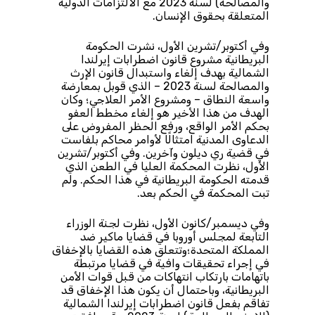
والمصالحة) لسنة 2023 مع الالتزامات الدولية
المتعلقة بحقوق الإنسان.
وفي أكتوبر/تشرين الأول، نشرت الحكومة
البريطانية مشروع قانون اضطرابات إيرلندا
الشمالية بهدف إلغاء واستبدال قانون الإرث
والمصالحة لسنة 2023 – الذي قوبل بمعارضة
واسعة النطاق – ومشروع الأمر العلاجي؛ وكان
الهدف من هذا الأخير هو إلغاء مخطط العفو
بحكم الأمر الواقع، ورفع الحظر المفروض على
الدعاوى المدنية امتثالًا لأوامر محاكم بلفاست
في قضية ري ديلون وآخرين. وفي أكتوبر/تشرين
الأول، نظرت المحكمة العليا في الطعن الذي
قدمته الحكومة البريطانية في هذا الحكم. ولم
تبت المحكمة في الحكم بعد.
وفي ديسمبر/كانون الأول، نظرت لجنة الوزراء
التابعة لمجلس أوروبا في قضايا ماكير ضد
المملكة المتحدة؛وتتعلق هذه القضايا بالإخفاق
في إجراء تحقيقات وافية في قضايا مرتبطة
باتهامات بارتكاب انتهاكات من قبل قوات الأمن
البريطانية، وباحتمال أن يكون هذا الإخفاق قد
تفاقم بفعل قانون اضطرابات إيرلندا الشمالية