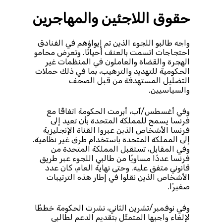
حقوق اللاجئين والمهاجرين
واجه طالبو اللجوء الذين تم إيواؤهم في الفنادق
احتجاجات اتسمت بالعنف أحيانًا. وتعرض محامو
الهجرة والقضاة والعاملون في المنظمات غير
الحكومية للتهديد والترهيب، بما في ذلك حملات
التضليل المستهدفة من قبل الصحف
والسياسيين.
وفي أغسطس/آب، أبرمت الحكومة اتفاقًا مع
فرنسا يسمح للمملكة المتحدة بأن تعيد إلى
فرنسا الأشخاص الذين عبروا القناة الإنجليزية
إلى المملكة المتحدة باستخدام طرق غير نظامية.
وفي المقابل، تستقبل المملكة المتحدة من
فرنسا عددًا مساويًا من طالبي اللجوء عبر طريق
قانوني متفق عليه. وحتى نهاية العام، كان عدد
الأشخاص الذين نقلوا في إطار هذه الترتيبات
صغيرًا.
وفي نوفمبر/تشرين الثاني، نشرت الحكومة خططًا
لإلغاء واجبها المتمثّل بتقديم الدعم لطالبي