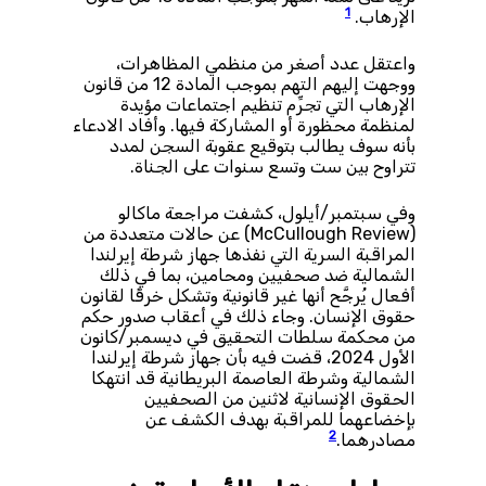
1
الإرهاب.
واعتقل عدد أصغر من منظمي المظاهرات،
ووجهت إليهم التهم بموجب المادة 12 من قانون
الإرهاب التي تجرِّم تنظيم اجتماعات مؤيدة
لمنظمة محظورة أو المشاركة فيها. وأفاد الادعاء
بأنه سوف يطالب بتوقيع عقوبة السجن لمدد
تتراوح بين ست وتسع سنوات على الجناة.
وفي سبتمبر/أيلول، كشفت مراجعة ماكالو
(McCullough Review) عن حالات متعددة من
المراقبة السرية التي نفذها جهاز شرطة إيرلندا
الشمالية ضد صحفيين ومحامين، بما في ذلك
أفعال يُرجَّح أنها غير قانونية وتشكل خرقًا لقانون
حقوق الإنسان. وجاء ذلك في أعقاب صدور حكم
من محكمة سلطات التحقيق في ديسمبر/كانون
الأول 2024، قضت فيه بأن جهاز شرطة إيرلندا
الشمالية وشرطة العاصمة البريطانية قد انتهكا
الحقوق الإنسانية لاثنين من الصحفيين
بإخضاعهما للمراقبة بهدف الكشف عن
2
مصادرهما.