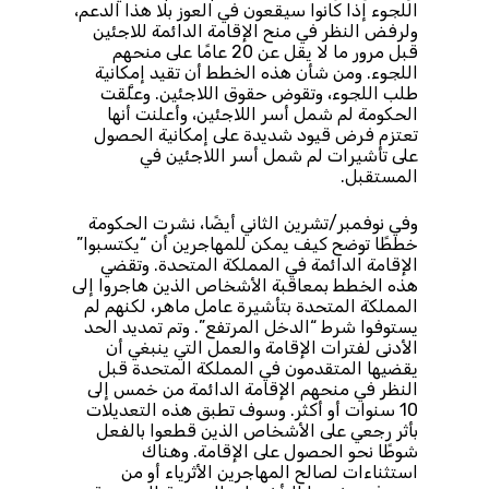
اللجوء إذا كانوا سيقعون في العوز بلا هذا الدعم،
ولرفض النظر في منح الإقامة الدائمة للاجئين
قبل مرور ما لا يقل عن 20 عامًا على منحهم
اللجوء. ومن شأن هذه الخطط أن تقيد إمكانية
طلب اللجوء، وتقوض حقوق اللاجئين. وعلَّقت
الحكومة لم شمل أسر اللاجئين، وأعلنت أنها
تعتزم فرض قيود شديدة على إمكانية الحصول
على تأشيرات لم شمل أسر اللاجئين في
المستقبل.
وفي نوفمبر/تشرين الثاني أيضًا، نشرت الحكومة
خططًا توضح كيف يمكن للمهاجرين أن “يكتسبوا”
الإقامة الدائمة في المملكة المتحدة. وتقضي
هذه الخطط بمعاقبة الأشخاص الذين هاجروا إلى
المملكة المتحدة بتأشيرة عامل ماهر، لكنهم لم
يستوفوا شرط “الدخل المرتفع”. وتم تمديد الحد
الأدنى لفترات الإقامة والعمل التي ينبغي أن
يقضيها المتقدمون في المملكة المتحدة قبل
النظر في منحهم الإقامة الدائمة من خمس إلى
10 سنوات أو أكثر. وسوف تطبق هذه التعديلات
بأثر رجعي على الأشخاص الذين قطعوا بالفعل
شوطًا نحو الحصول على الإقامة. وهناك
استثناءات لصالح المهاجرين الأثرياء أو من