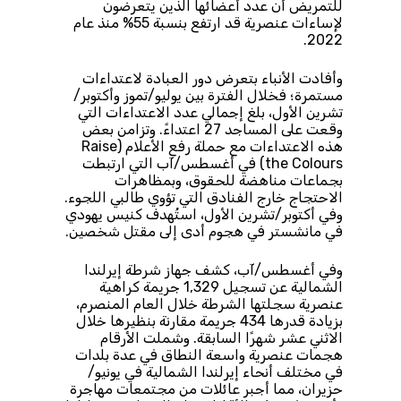
للتمريض أن عدد أعضائها الذين يتعرضون
لإساءات عنصرية قد ارتفع بنسبة 55% منذ عام
2022.
وأفادت الأنباء بتعرض دور العبادة لاعتداءات
مستمرة؛ فخلال الفترة بين يوليو/تموز وأكتوبر/
تشرين الأول، بلغ إجمالي عدد الاعتداءات التي
وقعت على المساجد 27 اعتداءً. وتزامن بعض
هذه الاعتداءات مع حملة رفع الأعلام (Raise
the Colours) في أغسطس/آب التي ارتبطت
بجماعات مناهضة للحقوق، وبمظاهرات
الاحتجاج خارج الفنادق التي تؤوي طالبي اللجوء.
وفي أكتوبر/تشرين الأول، استُهدف كنيس يهودي
في مانشستر في هجوم أدى إلى مقتل شخصين.
وفي أغسطس/آب، كشف جهاز شرطة إيرلندا
الشمالية عن تسجيل 1,329 جريمة كراهية
عنصرية سجلتها الشرطة خلال العام المنصرم،
بزيادة قدرها 434 جريمة مقارنة بنظيرها خلال
الاثني عشر شهرًا السابقة. وشملت الأرقام
هجمات عنصرية واسعة النطاق في عدة بلدات
في مختلف أنحاء إيرلندا الشمالية في يونيو/
حزيران، مما أجبر عائلات من مجتمعات مهاجرة