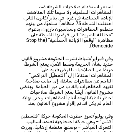
استمر استخدام صلاحيات الشرطة ضد
المظاهرات السلمية، ولا سيما تلك المناهضة
للإبادة الجماعية في غزة. في يناير/كانون الثاني،
اعتقلت الشرطة 73 متظاهرًا سلميًا، من بينهم
منظمو المظاهرات وسياسيون بارزون، بدعوى
“مخالفة الشروط” التي فرضتها الشرطة على
مظاهرة “أوقفوا الإبادة الجماعية” (Stop the
Genocide).
وفي فبراير/شباط، نشرت الحكومة مشروع قانون
جديد بشأن الجريمة وضبط الأمن، يمنح الشرطة
مزيدًا من الصلاحيات لفرض قيود على
المظاهرات استنادًا إلى “التعطيل التراكمي”
الناجم عن مظاهرات سابقة، إلى جانب صلاحية
تقييد المظاهرات بالقرب من دور العبادة. ويقضي
مشروع القانون أيضًا بمنح الشرطة صلاحيات
لحظر تغطية الوجه أثناء المظاهرات. وحتى نهاية
العام لم يكن قد تم إقرار مشروع القانون بعد.
وفي يوليو/تموز، حظرت الحكومة حركة “فلسطين
أكشن” – وهي حركة احتجاجية تعتمد أساليب
التحرك المباشر – بوصفها منظمة إرهابية. وبررت