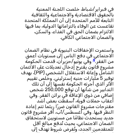
في فبراير/شباط، خلصت اللجنة المعنية
بالحقوق الاقتصادية والاجتماعية والثقافية
التابعة للأمم المتحدة إلى أن المملكة المتحدة
تقاعست عن الوفاء بالتزاماتها الدولية، بما فيها
الالتزام بضمان الحق في الغذاء، والسكن،
والضمان الاجتماعي الكافي.
واستمرت الإخفاقات البنيوية في نظام الضمان
الاجتماعي في دفع الناس إلى مستويات أعمق
4
من الفقر.
وفي يونيو/حزيران، قدمت الحكومة
مشروع قانون يقترح إدخال تعديلات على الائتمان
الشامل وإعانة الاستقلال الشخصي (PIP)، بهدف
توفير 5 مليارات جنيه إسترليني. وخلص تقييم
الأثر الذي أجرته الحكومة نفسها إلى أن تلك
التدابير من شأنها أن توقع 250,000 شخص
إضافي من ذوي الإعاقة في براثن الفقر. وفي
أعقاب حملات قوية، أُسقطت بعض أشد
مقترحات مشروع القانون ضررًا ريثما تتم إعادة
النظر فيها. وفي أغسطس/آب، أقر مشروع قانون
جديد يستحدث نظامًا من مستويين لاستحقاق
الضمان الاجتماعي، بحيث تُدفع مبالغ أقل
للمتقدمين الجدد، وتُفرض شروط تهدف إلى