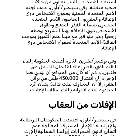
استبعاد الأشخاص الذين يعانون من حالات
صحية متقلبة. وفي سبتمبر/أيلول، نددت لجنة
الأمم المتحدة المعنية بحقوق الأشخاص ذوي
الإعاقة والمقررون الخاصون للأمم المتحدة
المعنيون بمسألة الفقر المدقع وحقوق
الأشخاص ذوي الإعاقة بهذا التشريع بوصفه
رجعيًا وغير متوافق مع مبدأ عدم التمييز بموجب
اتفاقية الأمم المتحدة لحقوق الأشخاص ذوي
الإعاقة.
وفي نوفمبر/تشرين الثاني، أعلنت الحكومة إلغاء
القيد الذي يقصر إعانة الائتمان الشامل على
طفلين. ورغم أنه كان من المتوقع أن يؤدي هذا
الإجراء إلى انتشال 450,000 طفل من براثن
الفقر؛ إلا أن المخاوف ظلت قائمة بشأن أثره
المحدود لعدم اقترانه بإلغاء سقف الإعانات.
الإفلات من العقاب
في سبتمبر/أيلول، اعتمدت الحكومتان البريطانية
والإيرلندية “الإطار المشترك” لمعالجة عدم
اتساق قانون اضطرابات إيرلندا الشمالية (الإرث