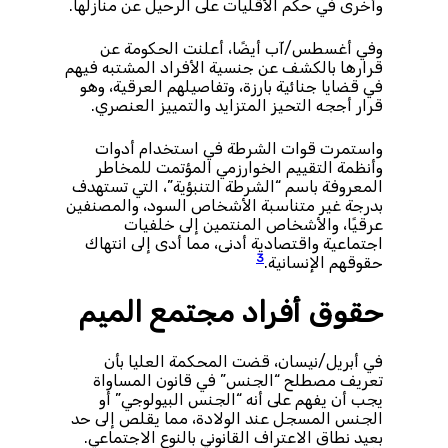
وأخرى في حكم الأقليات على الرحيل عن منازلها.
وفي أغسطس/آب أيضًا، أعلنت الحكومة عن
قرارها بالكشف عن جنسية الأفراد المشتبه فيهم
في قضايا جنائية بارزة، وتفاصيلهم العرقية، وهو
قرار أججه التحيز المتزايد والتمييز العنصري.
واستمرت قوات الشرطة في استخدام أدوات
وأنظمة التقييم الخوارزمي المؤتمت للمخاطر
المعروفة باسم “الشرطة التنبؤية”، التي تستهدف
بدرجة غير متناسبة الأشخاص السود، والمصنفين
عرقيًا، والأشخاص المنتمين إلى خلفيات
اجتماعية واقتصادية أدنى، مما أدى إلى انتهاك
3
حقوقهم الإنسانية.
حقوق أفراد مجتمع الميم
في أبريل/نيسان، قضت المحكمة العليا بأن
تعريف مصطلح “الجنس” في قانون المساواة
يجب أن يفهم على أنه “الجنس البيولوجي” أو
الجنس المسجل عند الولادة، مما يقلص إلى حد
بعيد نطاق الاعتراف القانوني بالنوع الاجتماعي.