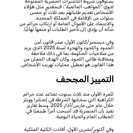
يستوفون شروط التأشيرات الحصرية الممنوحة
لذوي “المواهب العالمية”؛ فبمقدور مثل هؤلاء
الأشخاص تقديم طلباتهم بعد ثلاث أو خمس
سنوات من الإقامة في المملكة المتحدة.
والاعتماد على الأموال العامة أو ارتكاب جرائم من
شأنه أن يؤدي إلى تأخير الطلبات أو منعها نهائيًا.
وفي ديسمبر/كانون الأول، صدر قانون أمن
الحدود واللجوء والهجرة لسنة 2025 الذي يزيد
من صلاحيات الحكومة، بما في ذلك ملاحقة
ومعاقبة طالبي اللجوء. وكان الهدف المعلن من
هذا القانون هو تعطيل عمليات تهريب الأشخاص.
التمييز المجحف
للمرة الأولى منذ ثلاث سنوت، تصاعد عدد جرائم
الكراهية التي سجلتها الشرطة في إنجلترا وويلز
خلال عام حتى مارس/آذار 2025، وسط تقارير
تفيد بأن العنصرية قد أصبحت أمرًا طبيعيًا في
الخطاب العام والحياة اليومية.
وفي أكتوبر/تشرين الأول، أفادت الكلية الملكية