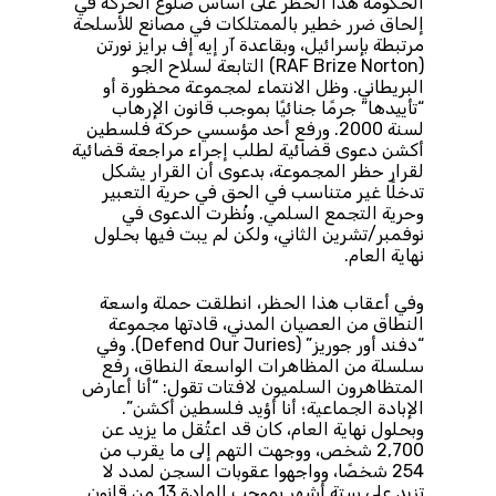
الحكومة هذا الحظر على أساس ضلوع الحركة في
إلحاق ضرر خطير بالممتلكات في مصانع للأسلحة
مرتبطة بإسرائيل، وبقاعدة آر إيه إف برايز نورتن
(RAF Brize Norton) التابعة لسلاح الجو
البريطاني. وظل الانتماء لمجموعة محظورة أو
“تأييدها” جرمًا جنائيًا بموجب قانون الإرهاب
لسنة 2000. ورفع أحد مؤسسي حركة فلسطين
أكشن دعوى قضائية لطلب إجراء مراجعة قضائية
لقرار حظر المجموعة، بدعوى أن القرار يشكل
تدخلًا غير متناسب في الحق في حرية التعبير
وحرية التجمع السلمي. ونُظرت الدعوى في
نوفمبر/تشرين الثاني، ولكن لم يبت فيها بحلول
نهاية العام.
وفي أعقاب هذا الحظر، انطلقت حملة واسعة
النطاق من العصيان المدني، قادتها مجموعة
“دفند أور جوريز” (Defend Our Juries). وفي
سلسلة من المظاهرات الواسعة النطاق، رفع
المتظاهرون السلميون لافتات تقول: “أنا أعارض
الإبادة الجماعية؛ أنا أؤيد فلسطين أكشن”.
وبحلول نهاية العام، كان قد اعتُقل ما يزيد عن
2,700 شخص، ووجهت التهم إلى ما يقرب من
254 شخصًا، وواجهوا عقوبات السجن لمدد لا
تزيد على ستة أشهر بموجب المادة 13 من قانون