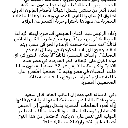
الحجز. وتبرز الرسالة كيف أن احتجازه دون محاكمة
لمدة أكثر من سنتين يشكل انتهاكاً لأحكام القانون الدولي
لحقوق الإنسان والقانون المصري ويعد تراجعاً للسلطات
المصرية عن تعهدها باحترام حرية التعبير عن الرأي.
وكان الرئيس عبد الفتاح السيسي قد صرح لهيئة الإذاعة
البريطانية “بي بي سي” في نوفمبر/ تشرين الثاني الماضي
قائلاً: “ثمة مساحة ضخمة للإعلام الحر في مصر، ويتم
انتقاد جميع الهيئات الحكومية في وسائل الإعلام
المحلية”. واضاف السيسي قائلاً: “لا يمكن العثور في أي
دولة اخري على الإعلام الحر الموجود في مصر هذه
الأيام”. ولكن ثمة ما لا يقل عن 32 صحفياً يقبعون حالياً
خلف القضبان في مصر بينهم 18 صحفياً احتُجزوا على
خلفية عملهم كمراسلين وفق ما أفادت به نقابة
الصحفيين المصرية.
وفي الرسالة الموجهة إلى النائب العام، قال سعيد
بومدوحة: “لطالما عبرت منظمة العفو الدولية عن قلقها
إزاء لجوء السلطات المصرية بشكل روتيني إلى الحبس
الاحتياطي كوسيلة للعقاب، وذلك بما يخالف المعايير
الدولية التي تنص على أن يكون الاحتجاز من هذا النوع
أحد التدابير الاحترازية الاستثنائية فقط”.