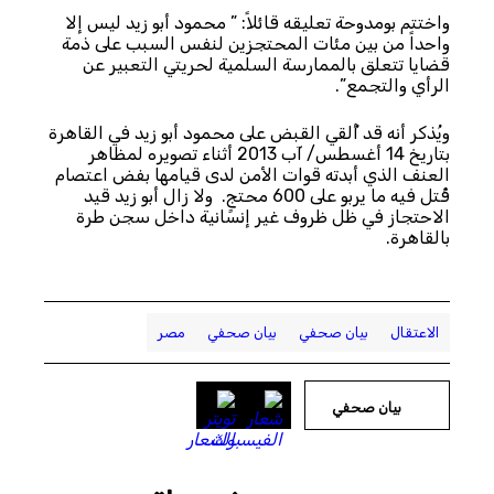
واختتم بومدوحة تعليقه قائلاً: ” محمود أبو زيد ليس إلا
واحداً من بين مئات المحتجزين لنفس السبب على ذمة
قضايا تتعلق بالممارسة السلمية لحريتي التعبير عن
الرأي والتجمع”.
ويُذكر أنه قد أُلقي القبض على محمود أبو زيد في القاهرة
بتاريخ 14 أغسطس/ آب 2013 أثناء تصويره لمظاهر
العنف الذي أبدته قوات الأمن لدى قيامها بفض اعتصام
قُتل فيه ما يربو على 600 محتجٍ. ولا زال أبو زيد قيد
الاحتجاز في ظل ظروف غير إنسانية داخل سجن طرة
بالقاهرة.
الاعتقال
بيان صحفي
بيان صحفي
مصر
بيان صحفي