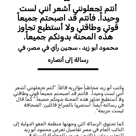
أنتم تجعلونني أشعر أنني لست
وحيداً. فأنتم قد اصبحتم جميعاً
قوتي وطاقتي ولا أستطيع تجاوز
هذه المحنة بدونكم جميعاً.
محمود أبو زيد ، سجين رأي في مصر، في
رسالة إلى أنصاره
وكتب أبو زيد مخاطباً مؤازريه قائلاً: “أنتم تجعلونني أشعر
أنني لست وحيداً. فأنتم قد اصبحتم جميعاً قوتي وطاقتي
ولا أستطيع تجاوز هذه المحنة بدونكم جميعاً.” كما قال
في رسالته أيضاً: استمروا بالصراخ قائلين: الصحافة
ليست جريمة”.
كما تحتوي الرسالة التي وجهتها منظمة العفو الدولية إلى
النائب العام في مصر تفاصيل تعرض محمود أبو زيد
للتعذيب وغير ذلك من ضروب المعاملة السيئة في