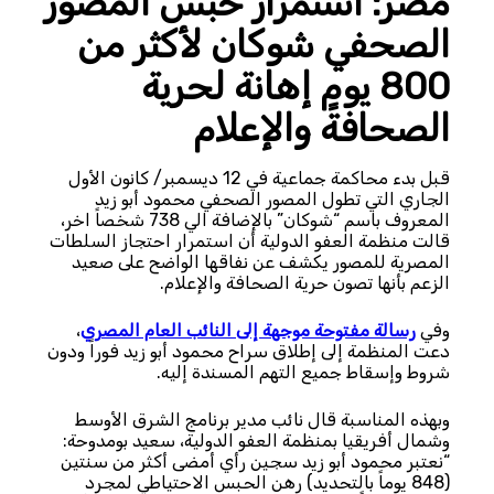
مصر: استمرار حبس المصور
الصحفي شوكان لأكثر من
800 يومٍ إهانة لحرية
الصحافة والإعلام
قبل بدء محاكمة جماعية في 12 ديسمبر/ كانون الأول
الجاري التي تطول المصور الصحفي محمود أبو زيد
المعروف باسم “شوكان” بالإضافة الي 738 شخصاً اخر،
قالت منظمة العفو الدولية أن استمرار احتجاز السلطات
المصرية للمصور يكشف عن نفاقها الواضح على صعيد
الزعم بأنها تصون حرية الصحافة والإعلام.
وفي
رسالة مفتوحة موجهة إلى النائب العام المصري
،
دعت المنظمة إلى إطلاق سراح محمود أبو زيد فوراً ودون
شروط وإسقاط جميع التهم المسندة إليه.
وبهذه المناسبة قال نائب مدير برنامج الشرق الأوسط
وشمال أفريقيا بمنظمة العفو الدولية، سعيد بومدوحة:
“نعتبر محمود أبو زيد سجين رأي أمضى أكثر من سنتين
(848 يوماً بالتحديد) رهن الحبس الاحتياطي لمجرد