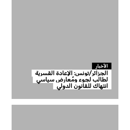
الأخبار
الجزائر/تونس: الإعادة القسرية
لطالب لجوء ومُعارِض سياسي
انتهاك للقانون الدولي