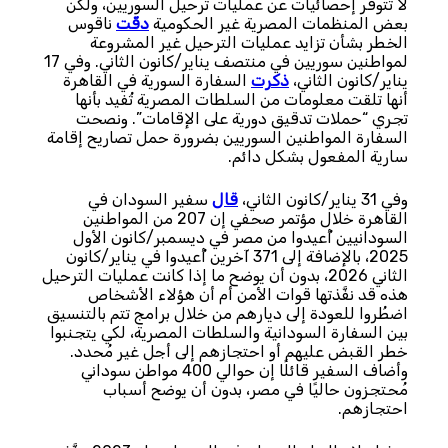
لا تتوفر إحصائيات عن عمليات ترحيل السوريين، ولكن
بعض المنظمات المصرية غير الحكومية
دقّت
ناقوس
الخطر بشأن تزايد عمليات الترحيل غير المشروعة
لمواطنين سوريين في منتصف يناير/كانون الثاني. وفي 17
يناير/كانون الثاني،
ذكرت
السفارة السورية في القاهرة
أنها تلقت معلومات من السلطات المصرية تُفيد بأنها
تجري “حملات تدقيق دورية على الإقامات”. ونصحت
السفارة المواطنين السوريين بضرورة حمل تصاريح إقامة
سارية المفعول بشكل دائم.
وفي 31 يناير/كانون الثاني،
قال
سفير السودان في
القاهرة خلال مؤتمر صحفي إن 207 من المواطنين
السودانيين أُعيدوا من مصر في ديسمبر/كانون الأول
2025، بالإضافة إلى 371 آخرين أُعيدوا في يناير/كانون
الثاني 2026، بدون أن يوضح ما إذا كانت عمليات الترحيل
هذه قد نفَّذتها قوات الأمن أم أن هؤلاء الأشخاص
اضطُروا للعودة إلى ديارهم من خلال برامج تتم بالتنسيق
بين السفارة السودانية والسلطات المصرية، لكي يتجنبوا
خطر القبض عليهم أو احتجازهم إلى أجل غير مُحدد.
وأضاف السفير قائلًا إن حوالي 400 مواطن سوداني
مُحتجزون حاليًا في مصر، بدون أن يوضح أسباب
احتجازهم.