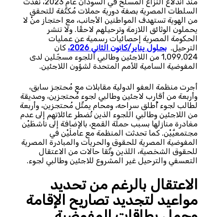
منذ اندلاع النزاع المسلح في السودان عام 2023، نفَّذت
السلطات المصرية بصفة دورية حملات مُكثَّفة للتحقق
من الهوية تستهدف المواطنين الأجانب، مع احتجاز منْ لا
يحملون الوثائق اللازمة وترحيلهم لاحقًا. ولا تنشر
الحكومة المصرية إحصائيات رسمية عن عمليات
الترحيل.
بحلول يناير/كانون الثاني 2026،
كان
1,099,024 من اللاجئين وطالبي اللجوء مسجّلين لدى
المفوضية السامية للأمم المتحدة لشؤون اللاجئين.
أجرت منظمة العفو الدولية مقابلات مع مُحتجز سابق،
وأربعة من أقارب لاجئين وطالبي لجوء مُحتجزين، وصديقة
لطالب لجوء أُطلق سراحه، ومحام يمثِّل مُحتجزين، وأربعة
من اللاجئين وطالبي اللجوء الذين تُضطر عائلاتهم إلى عدم
مغادرة منازلها بسبب حملة القمع، بالإضافة إلى ناشطَيْن
مجتمعيَّيْن. كما تحدثت المنظمة مع عاملَيْن في
المفوضية المصرية للحقوق والحريات والمبادرة المصرية
للحقوق الشخصية، اللذين وثَّقا حالات من الاعتقال
التعسفي والترحيل غير المشروع للاجئين وطالبي لجوء.
الاعتقال بالرغم من تحديد
مواعيد لتجديد تصاريح الإقامة
وحمل بطاقات المفوضية