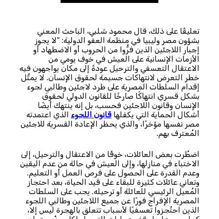
تعليقًا على ذلك، قال محمود شلبي، الباحث المعني
بشؤون مصر وليبيا في منظمة العفو الدولية: “لا يجوز
إجبار اللاجئين الذين فرُّوا من الحروب أو الاضطهاد أو
الأزمات الإنسانية على العيش في خوف يومي من
الاعتقال التعسفي والترحيل عودةً إلى مكان يواجهون فيه
خطر التعرض لانتهاكات جسيمة لحقوق الإنسان. لا يمثِّل
إقدام السلطات المصرية على طرد لاجئين وطالبي لجوء
بشكل قسري انتهاكًا صارخًا للقانون الدولي لحقوق
الإنسان وقانون اللاجئين فحسب، بل إنه ينتهك أيضًا
أشكال الحماية التي يكفلها
قانون اللجوء
الذي اعتمدته
مصر نفسها مؤخرًا، والذي يحظر الإعادة القسرية للاجئين
المُعترف بهم.
اضطُرت بعض العائلات، خوفًا من الاعتقال والترحيل، إلى
الاختباء في منازلها، وإلى العيش في حالة من عدم اليقين
وعدم القدرة على الحصول على فرص العمل أو التعليم.
وتعاني عائلات كثيرة للبقاء على قيد الحياة، بعد احتجاز
المُعيل الرئيسي للعائلة أو ترحيله. يجب على السلطات
المصرية الإفراج فورًا عن جميع اللاجئين وطالبي اللجوء
الذين احتُجزوا تعسفيًا لأسباب تتعلق بالهجرة ليس إلا،