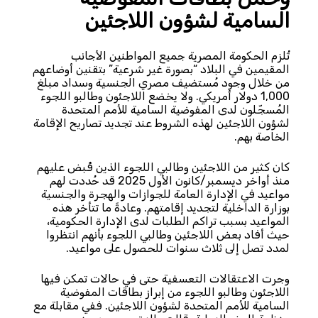
السامية لشؤون اللاجئين
تُلزم الحكومة المصرية جميع المواطنين الأجانب
المقيمين في البلاد “بصورة غير شرعية” بتقنين أوضاعهم
من خلال وجود مُستضيف مصري الجنسية وسداد مبلغ
1,000 دولار أمريكي. ولا يخضع اللاجئون وطالبو اللجوء
المُسجّلون لدى المفوضية السامية للأمم المتحدة
لشؤون اللاجئين لهذه الشروط عند تجديد تصاريح الإقامة
الخاصة بهم.
كان كثير من اللاجئين وطالبي اللجوء الذين قُبض عليهم
منذ أواخر ديسمبر/كانون الأول 2025 قد حُددت لهم
مواعيد في الإدارة العامة للجوازات والهجرة والجنسية
بوزارة الداخلية لتجديد إقامتهم. وعادةً ما تتأخر هذه
المواعيد بسبب تراكم الطلبات لدى الإدارة الحكومية،
حيث أفاد بعض اللاجئين وطالبي اللجوء بأنهم انتظروا
لمدد تصل إلى ثلاث سنوات للحصول على مواعيد.
وجرت الاعتقالات التعسفية حتى في حالات تمكن فيها
اللاجئون وطالبو اللجوء من إبراز بطاقات المفوضية
السامية للأمم المتحدة لشؤون اللاجئين. ففي مقابلة مع