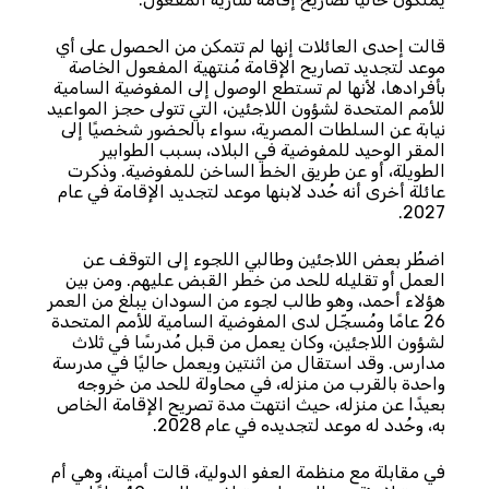
قالت إحدى العائلات إنها لم تتمكن من الحصول على أي
موعد لتجديد تصاريح الإقامة مُنتهية المفعول الخاصة
بأفرادها، لأنها لم تستطع الوصول إلى المفوضية السامية
للأمم المتحدة لشؤون اللاجئين، التي تتولى حجز المواعيد
نيابة عن السلطات المصرية، سواء بالحضور شخصيًا إلى
المقر الوحيد للمفوضية في البلاد، بسبب الطوابير
الطويلة، أو عن طريق الخط الساخن للمفوضية. وذكرت
عائلة أخرى أنه حُدد لابنها موعد لتجديد الإقامة في عام
2027.
اضطُر بعض اللاجئين وطالبي اللجوء إلى التوقف عن
العمل أو تقليله للحد من خطر القبض عليهم. ومن بين
هؤلاء أحمد، وهو طالب لجوء من السودان يبلغ من العمر
26 عامًا ومُسجّل لدى المفوضية السامية للأمم المتحدة
لشؤون اللاجئين، وكان يعمل من قبل مُدرسًا في ثلاث
مدارس. وقد استقال من اثنتين ويعمل حاليًا في مدرسة
واحدة بالقرب من منزله، في محاولة للحد من خروجه
بعيدًا عن منزله، حيث انتهت مدة تصريح الإقامة الخاص
به، وحُدد له موعد لتجديده في عام 2028.
في مقابلة مع منظمة العفو الدولية، قالت أمينة، وهي أم