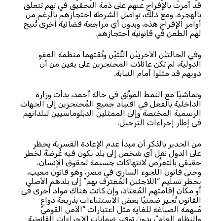
قد أمرت بالإفراج عنهم على ذمة التحقيق في تهم تتعلق
بالهجرة. ومع ذلك، تواصل الشرطة احتجازهم بالرغم من
أوامر الإفراج هذه، وبدون أي مراجعة قضائية أخرى تُتيح
لهم الطعن في قانونية احتجازهم.
وفي الحالتَيْن الأخريَيْن اللَّتَيْن وثَّقتهما منظمة العفو
الدولية، لم تكن عائلات المحتجزين على يقين من أن
ذويهم قد مثلوا أمام النيابة.
وتماشيًا مع النمط الموثَّق في حالة أحمد، بدأت وزارة
الداخلية بالفعل في اقتياد جميع المُحتجزين إلى الجهات
الرسمية المختصة وإلى الممثلين الدبلوماسيين لبلدانهم
في إطار إجراءات الترحيل.
من الجدير بالذكر أن مبدأ عدم الإعادة القسرية يحظر
على الدول نقل أي شخص إلى بلد يكون فيه عُرضةً لخطر
حقيقي بالتعرُّض لانتهاكات جسيمة لحقوق الإنسان.
وحتى قانون اللجوء الساري في مصر، وهو قانون معيب،
يحظر تسليم “اللاجئين المُعترف بهم” إلى بلدهم الأصلي
أو مكان إقامتهم المُعتاد، وإن كانت هناك مواد أخرى في
القانون تُجيز ضمنيًا بعض الاستثناءات بذريعة دواعٍ
مُبهمة الصياغة للغاية مثل اعتبارات “الأمن القومي
والنظام العام”، بدون توفير ضمانات الإجراءات القانونية