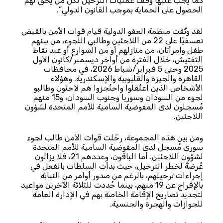
كما يجب عليها وقف عمليات الترحيل لكل منْ يحق لهم
الحصول على الحماية بموجب القانون الدولي”.
لقد وثَّقت منظمة العفو الدولية قيام قوات الأمن بالقبض
تعسفيًا على 22 من اللاجئين وطالبي اللجوء، من بينهم
طفل وامرأتان، من منازلهم أو من الشوارع أو عند نقاط
التفتيش، خلال الفترة من أواخر ديسمبر/كانون الأول
2025 وحتى 5 فبراير/شباط 2026، في محافظات
القاهرة والجيزة والقليوبية والإسكندرية. وهؤلاء
الأشخاص الذين اعتُقلوا واحتُجزوا هم لاجئون وطالبو
لجوء من السودان وسوريا وجنوب السودان، و15 منهم
مُسجلون لدى المفوضية السامية للأمم المتحدة لشؤون
اللاجئين.
ومن بين هذه المجموعة، رحّلت قوات الأمن طالب لجوء
سوري مُسجل لدى المفوضية السامية للأمم المتحدة
لشؤون اللاجئين. أما الباقون، وعددهم 21، فلا يزالون
عُرضةً لخطر الترحيل، حيث بدأت السلطات بالفعل في
إجراءات ترحيلهم، بالرغم من صدور أوامر من النيابة
بالإفراج عن 19 منهم، بينما حُددت للثلاثة الآخرين مواعيد
لتجديد تصاريح الإقامة الخاصة بهم في الإدارة العامة
للجوازات والهجرة والجنسية.