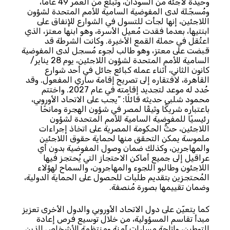
وحيدة لاجئة من السودان، وتبلغ من العمر 49 عامًا،
ومُسجّلة لدى المفوضية السامية للأمم المتحدة لشؤون
اللاجئين، إنها لجأت للتسول في الشوارع للإنفاق على
ابنتيها، بعدما فقدت مُعيل الأسرة، وهو ابنها معتز، الذي
اعتُقل في حملة القمع الأخيرة. وكانت الشرطة قد
قبضت على معتز، وهو طالب لجوء مُسجل لدى المفوضية
السامية للأمم المتحدة لشؤون اللاجئين، يوم 28 يناير/
كانون الثاني، أثناء عمله كبائع جائل في أحد شوارع
القاهرة، لافتقاره إلى تصريح إقامة ساري المفعول. وقد
حُدد له موعد لتجديد إقامته في عام 2027. واختتم
محمود شلبي حديثه قائلًا: “يجب على الاتحاد الأوروبي،
باعتباره شريكًا وثيقًا لمصر في شؤون الهجرة ومانحًا
رئيسيًا للمفوضية السامية للأمم المتحدة لشؤون
اللاجئين، حثُّ الحكومة المصرية على اتخاذ إجراءات
ملموسة يمكن التحقق منها لحماية حقوق اللاجئين
والمهاجرين، وكذلك ضمان وصول المفوضية بدون أي
عراقيل إلى جميع أماكن الاحتجاز التي يُحتجز فيها
اللاجئون وطالبو اللجوء والمهاجرون، والسماح لهؤلاء
المُحتجزين بتقديم طلبات للحصول على الحماية الدولية،
وضمان تقييمها بصورة مُنصفة.
كما يتعيّن على دول الاتحاد الأوروبي والدول الأخرى تعزيز
مبدأ تقاسم المسؤولية، من خلال توسيع فرص إعادة
التوطين، وإتاحة مساراتٍ آمنة ومنتظمة للأشخاص الذين