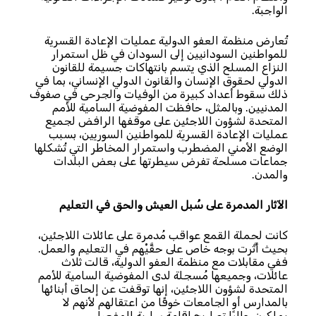
الواجبة.
تُعارض منظمة العفو الدولية عمليات الإعادة القسرية
للمواطنين السودانيين إلى السودان في ظل استمرار
النزاع المسلح الذي يتسم بانتهاكات جسيمة للقانون
الدولي لحقوق الإنسان والقانون الدولي الإنساني، بما في
ذلك سقوط أعداد كبيرة من الوفيات والجرحى في صفوف
المدنيين. وبالمثل، حافظت المفوضية السامية للأمم
المتحدة لشؤون اللاجئين على موقفها الرافض لجميع
عمليات الإعادة القسرية للمواطنين السوريين، بسبب
الوضع الأمني المضطرب واستمرار المخاطر التي تُشكلها
جماعات مسلحة تفرض سيطرتها على بعض البلدات
والمدن.
الآثار المدمرة على سُبل العيش والحق في التعليم
كانت لحملة القمع عواقب مُدمرة على عائلات اللاجئين،
بحيث أثَّرت بوجه خاص على حقَّيْهم في التعليم والعمل.
ففي مقابلات مع منظمة العفو الدولية، قالت ثلاث
عائلات، وجميعها مُسجلة لدى المفوضية السامية للأمم
المتحدة لشؤون اللاجئين، إنها توقفت عن إلحاق أبنائها
بالمدارس أو الجامعات خوفًا من اعتقالهم لأنهم لا
يملكون حاليًا تصاريح إقامة سارية المفعول.