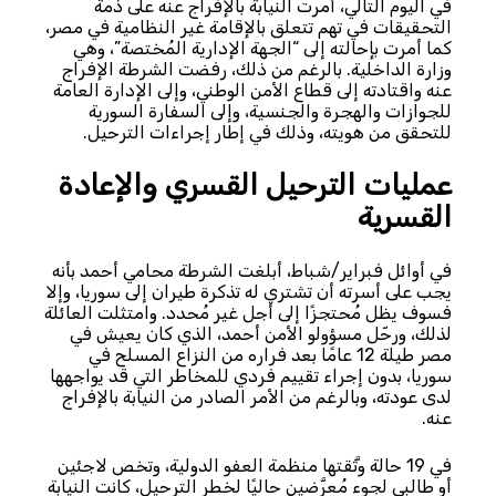
في اليوم التالي، أمرت النيابة بالإفراج عنه على ذمة
التحقيقات في تهم تتعلق بالإقامة غير النظامية في مصر،
كما أمرت بإحالته إلى “الجهة الإدارية المُختصة”، وهي
وزارة الداخلية. بالرغم من ذلك، رفضت الشرطة الإفراج
عنه واقتادته إلى قطاع الأمن الوطني، وإلى الإدارة العامة
للجوازات والهجرة والجنسية، وإلى السفارة السورية
للتحقق من هويته، وذلك في إطار إجراءات الترحيل.
عمليات الترحيل القسري والإعادة
القسرية
في أوائل فبراير/شباط، أبلغت الشرطة محامي أحمد بأنه
يجب على أسرته أن تشتري له تذكرة طيران إلى سوريا، وإلا
فسوف يظل مُحتجزًا إلى أجل غير مُحدد. وامتثلت العائلة
لذلك، ورحّل مسؤولو الأمن أحمد، الذي كان يعيش في
مصر طيلة 12 عامًا بعد فراره من النزاع المسلح في
سوريا، بدون إجراء تقييم فردي للمخاطر التي قد يواجهها
لدى عودته، وبالرغم من الأمر الصادر من النيابة بالإفراج
عنه.
في 19 حالة وثَّقتها منظمة العفو الدولية، وتخص لاجئين
أو طالبي لجوء مُعرَّضين حاليًا لخطر الترحيل، كانت النيابة