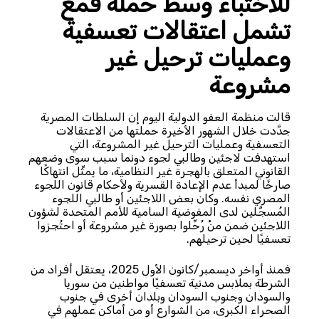
للاختباء وسط حملة قمع
تشمل اعتقالات تعسفية
وعمليات ترحيل غير
مشروعة
قالت منظمة العفو الدولية اليوم إن السلطات المصرية
جدَّدت خلال الشهور الأخيرة حملتها من الاعتقالات
التعسفية وعمليات الترحيل غير المشروعة، التي
استهدفت لاجئين وطالبي لجوء دونما سبب سوى وضعهم
القانوني المتعلق بالهجرة غير النظامية، ما يمثِّل انتهاكًا
صارخًا لمبدأ عدم الإعادة القسرية ولأحكام قانون اللجوء
المصري نفسه. وكان بعض اللاجئين أو طالبي اللجوء
المُسجَّلين لدى المفوضية السامية للأمم المتحدة لشؤون
اللاجئين ضمن منْ رُحِّلوا بصورة غير مشروعة أو احتُجزوا
تعسفيًا لحين ترحيلهم.
فمنذ أواخر ديسمبر/كانون الأول 2025، يعتقل أفراد من
الشرطة بملابس مدنية تعسفيًا مواطنين من سوريا
والسودان وجنوب السودان وبلدان أخرى في جنوب
الصحراء الكبرى، من الشوارع أو من أماكن عملهم في