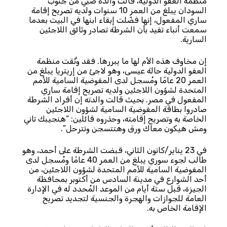
منظمة العفو الدولية، قالت والدة صبي من جنوب
السودان يبلغ من العمر 10 سنوات ولديه تصريح إقامة
ساري المفعول، إنها فضّلت إبقاء ابنها في البيت بعدما
سمعت أنباء تفيد بأن الشرطة تصادر وثائق اللاجئين
السارية.
إن مخاوف هذه الأم لها ما يبررها. فقد وثَّقت منظمة
العفو الدولية حالة عيسى، وهو لاجئ من إريتريا يبلغ من
العمر 20 عامًا ومُسجل لدى المفوضية السامية للأمم
المتحدة لشؤون اللاجئين ولديه تصريح إقامة ساري
المفعول في مصر. بحيث قالت والدته إن أفراد الشرطة
صادروا بطاقة المفوضية السامية لشؤون اللاجئين
الخاصة به وتصريح إقامته، وحذروه قائلين: “هنجيبك تاني
ومش هيكون معاك ورق وهتتسجن وتترحل”.
في 23 يناير/كانون الثاني، قبضت الشرطة على أحمد، وهو
طالب لجوء سوري يبلغ من العمر 40 عامًا ومُسجل لدى
المفوضية السامية للأمم المتحدة لشؤون اللاجئين، من
أحد الشوارع في مدينة السادس من أكتوبر بمحافظة
الجيزة، قبل ستة أيام من الموعد المُحدد له في الإدارة
العامة للجوازات والهجرة والجنسية لتجديد تصريح
الإقامة الخاص به.