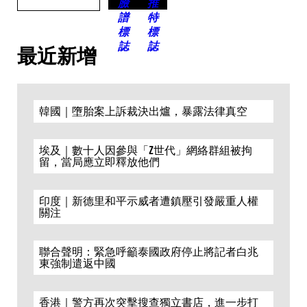
最近新增
韓國｜墮胎案上訴裁決出爐，暴露法律真空
埃及｜數十人因參與「Z世代」網絡群組被拘
留，當局應立即釋放他們
印度｜新德里和平示威者遭鎮壓引發嚴重人權
關注
聯合聲明：緊急呼籲泰國政府停止將記者白兆
東強制遣返中國
香港｜警方再次突擊搜查獨立書店，進一步打