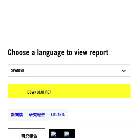
Choose a language to view report
SPANISH
DOWNLOAD PDF
新聞稿
研究報告
LITUANIA
研究報告