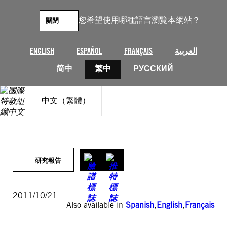
跳
至
您希望使用哪種語言瀏覽本網站？
關閉
主
要
內
ENGLISH
ESPAÑOL
FRANÇAIS
العربية
容
简中
繁中
РУССКИЙ
中文（繁體）
研究報告
2011/10/21
Also available in
Spanish
,
English
,
Français