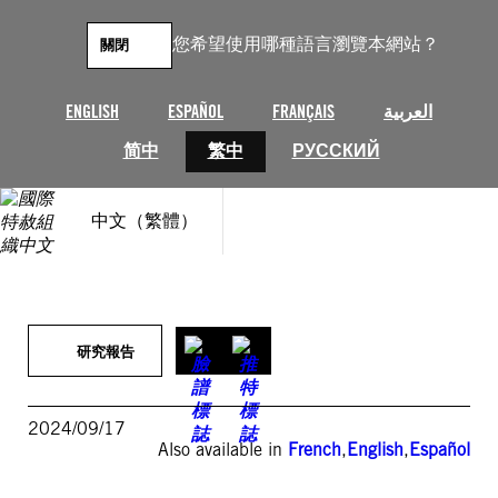
跳
至
您希望使用哪種語言瀏覽本網站？
關閉
主
要
內
ENGLISH
ESPAÑOL
FRANÇAIS
العربية
容
简中
繁中
РУССКИЙ
中文（繁體）
研究報告
2024/09/17
Also available in
French
,
English
,
Español