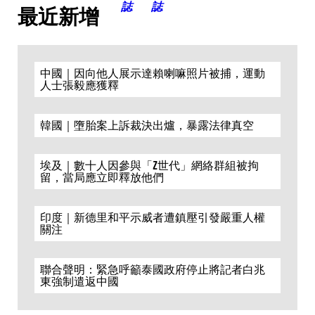
最近新增
中國｜因向他人展示達賴喇嘛照片被捕，運動
人士張毅應獲釋
韓國｜墮胎案上訴裁決出爐，暴露法律真空
埃及｜數十人因參與「Z世代」網絡群組被拘
留，當局應立即釋放他們
印度｜新德里和平示威者遭鎮壓引發嚴重人權
關注
聯合聲明：緊急呼籲泰國政府停止將記者白兆
東強制遣返中國