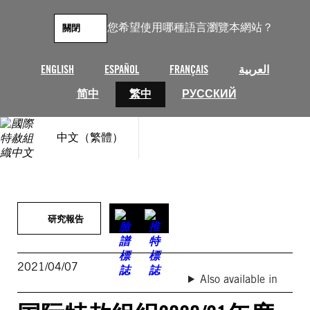
跳
至
您希望使用哪種語言瀏覽本網站？
關閉
主
要
內
ENGLISH
ESPAÑOL
FRANÇAIS
العربية
容
简中
繁中
РУССКИЙ
中文（繁體）
研究報告
2021/04/07
Also available in