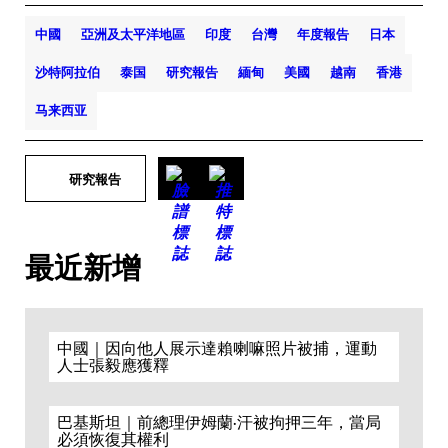
中國
亞洲及太平洋地區
印度
台灣
年度報告
日本
沙特阿拉伯
泰国
研究報告
緬甸
美國
越南
香港
马来西亚
研究報告
最近新增
中國｜因向他人展示達賴喇嘛照片被捕，運動
人士張毅應獲釋
巴基斯坦｜前總理伊姆蘭·汗被拘押三年，當局
必須恢復其權利